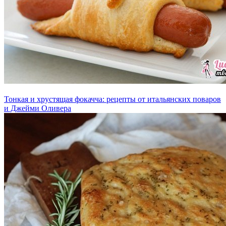
Тонкая и хрустящая фокачча: рецепты от итальянских поваров
и Джейми Оливера