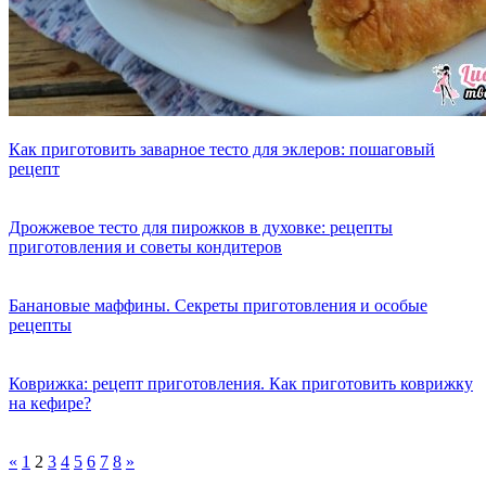
Как приготовить заварное тесто для эклеров: пошаговый
рецепт
Дрожжевое тесто для пирожков в духовке: рецепты
приготовления и советы кондитеров
Банановые маффины. Секреты приготовления и особые
рецепты
Коврижка: рецепт приготовления. Как приготовить коврижку
на кефире?
«
1
2
3
4
5
6
7
8
»