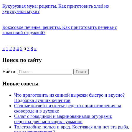
Кукурузная мука: рецепты. Как приготовить хлеб из
кукурузной муки?
Кокосовое печенье: рецепты. Как приготовить печенье с
кокосовой стружкой?
«
1
2
3
4
5
6
7
8
»
Поиск по сайту
Найти:
Новые советы
Что приготовить из свиной вырезки быстро и вкусно?
Подборка лучших рецептов
Сочные котлеты из кеты: рецепты приготовления на
сковороде и в духовке
Салат с говядиной и маринованными огурцами:
рецепты для настоящих гурманов
Толстолобик: польза и вред. Костлявая или нет эта рыба,