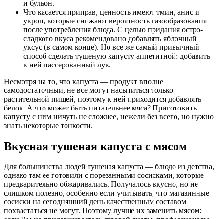
и бульон.
Что касается приправ, ценность имеют тмин, анис и
укроп, которые снижают вероятность газообразования
после употребления блюда. С целью придания остро-
сладкого вкуса рекомендовано добавлять яблочный
уксус (в самом конце). Но все же самый привычный
способ сделать тушеную капусту аппетитной: добавить
к ней пассерованный лук.
Несмотря на то, что капуста — продукт вполне
самодостаточный, не все могут насытиться только
растительной пищей, поэтому к ней приходится добавлять
белок. А что может быть питательнее мяса? Приготовить
капусту с ним ничуть не сложнее, нежели без всего, но нужно
знать некоторые тонкости.
Вкусная тушеная капуста с мясом
Для большинства людей тушеная капуста — блюдо из детства,
однако там ее готовили с порезанными сосисками, которые
предварительно обжаривались. Получалось вкусно, но не
слишком полезно, особенно если учитывать, что магазинные
сосиски на сегодняшний день качественным составом
похвастаться не могут. Поэтому лучше их заменить мясом: