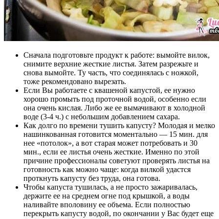
Сначала подготовьте продукт к работе: вымойте вилок,
снимите верхние жесткие листья. Затем разрежьте и
снова вымойте. Ту часть, что соединялась с ножкой,
тоже рекомендовано вырезать.
Если Вы работаете с квашеной капустой, ее нужно
хорошо промыть под проточной водой, особенно если
она очень кислая. Либо же ее вымачивают в холодной
воде (3-4 ч.) с небольшим добавлением сахара.
Как долго по времени тушить капусту? Молодая и мелко
нашинкованная готовится моментально — 15 мин. для
нее «потолок», а вот старая может потребовать и 30
мин., если ее листья очень жесткие. Именно по этой
причине профессионалы советуют проверять листья на
готовность как можно чаще: когда вилкой удастся
проткнуть капусту без труда, она готова.
Чтобы капуста тушилась, а не просто зажаривалась,
держите ее на среднем огне под крышкой, а воды
наливайте вполовину ее объема. Если полностью
перекрыть капусту водой, по окончании у Вас будет еще