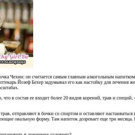
очка Чехии: он считается самым главным алкогольным напитком
аптекарь Йозеф Бехер задумывал его как настойку для лечения ж
асштабах.
, что в состав ее входит более 20 видов корений, трав и специй
рав, отправляют в бочки со спиртом и оставляют настаиваться 
меющие овальную форму. Там напиток дозревает еще три месяца.
риготовить в домашних условиях?