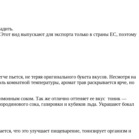
адить.
Этот вид выпускают для экспорта только в страны ЕС, поэтому
че пьется, не теряя оригинального букета вкусов. Несмотря на
оль комнатной температуры, аромат трав раскрывается ярче, но
лимонным соком. Так же отлично оттеняет ее вкус тоник —
мородинового сока, газировки и кубиков льда. Украшают бокал
ается, что это улучшает пищеварение, тонизирует организм и