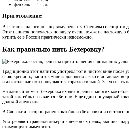
фенхель — 1 ч. л.
Приготовление:
Все этапы аналогичны первому рецепту. Специям со спиртом дат
Этот напиток получается по вкусу очень похож на настоящую 
купить ее в России практически невозможно.
Как правильно пить Бехеровку?
Традиционно этот напиток употребляют в чистом виде после уж
свою крепость, напиток «идет» довольно легко и оставляет во 
и алкогольные ноты ощущаются гораздо сильней. Закусывать н
На данный момент бехеровка входит в рецепт многих коктейле
такой коктейль называется «Бетон». Еще один популярный кокте
долькой апельсина.
В Словакии распространен коктейль из бехеровки и светлого п
Употребляют травяной ликер и в лечебных целях, выпивая пару
стимулирует иммунитет.