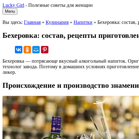
Lucky Girl
-
Полезные советы для женщин
Menu
Вы здесь:
Главная
»
Кулинария
»
Напитки
»
Бехеровка: состав
Бехеровка: состав, рецепты приготовл
Бехеровка — потрясающе вкусный алкогольный напиток. Оригин
технолог завода. Поэтому в домашних условиях приготовлени
ликер.
Происхождение и производство знамен