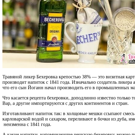
Травяной ликер Бехеровка крепостью 38% — это визитная карт
производит напиток с 1841 года. Изначально создатель ликера 
что его сын Йоганн начал производить его в промышленных м
Что касается рецепта бехеровки, доподлинно известно только то
Вар, а другие импортируются с других континентов и стран.
Изготавливают напиток так: в холщовые мешки ссыпают смесь т
карловарской водой и сахаром, переливают в бочки из дуба, и
неизменна с 1841 года.
А какие напитки, напоминающие чешскую бехеровку, можно п