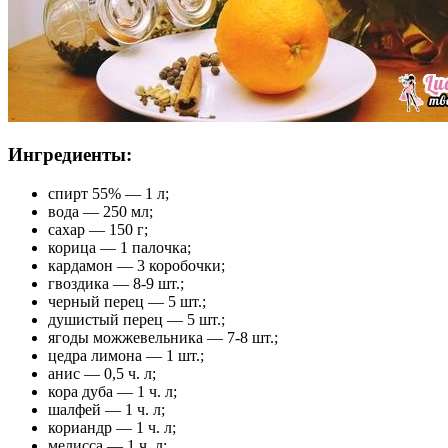
Ингредиенты:
спирт 55% — 1 л;
вода — 250 мл;
сахар — 150 г;
корица — 1 палочка;
кардамон — 3 коробочки;
гвоздика — 8-9 шт.;
черный перец — 5 шт.;
душистый перец — 5 шт.;
ягоды можжевельника — 7-8 шт.;
цедра лимона — 1 шт.;
анис — 0,5 ч. л;
кора дуба — 1 ч. л;
шалфей — 1 ч. л;
кориандр — 1 ч. л;
мелисса — 1 ч. л;