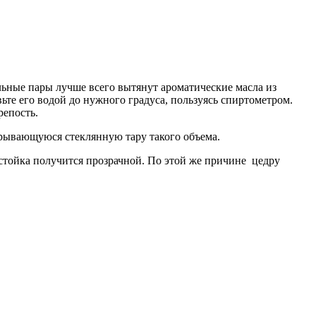
льные пары лучше всего вытянут ароматические масла из
те его водой до нужного градуса, пользуясь спиртометром.
репость.
крывающуюся стеклянную тару такого объема.
стойка получится прозрачной. По этой же причине цедру