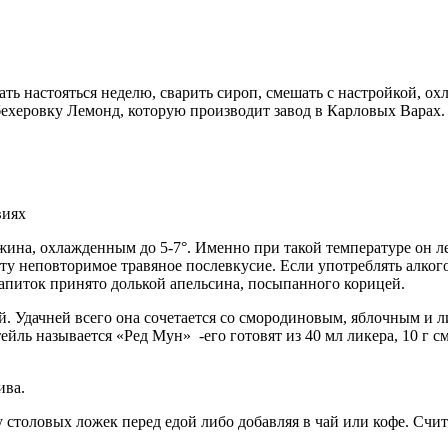
ь настояться неделю, сварить сироп, смешать с настройкой, охл
бехеровку Лемонд, которую производит завод в Карловых Варах. 
ина, охлажденным до 5-7°. Именно при такой температуре он лег
рту неповторимое травяное послевкусие. Если употреблять алког
апиток принято долькой апельсина, посыпанного корицей.
й. Удачней всего она сочетается со смородиновым, яблочным и 
йль называется «Ред Мун» -его готовят из 40 мл ликера, 10 г с
ива.
 столовых ложек перед едой либо добавляя в чай или кофе. Счит