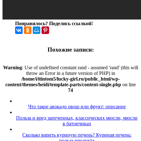
Понравилось? Поделись ссылкой!
Похожие записи:
Warning
: Use of undefined constant rand - assumed 'rand' (this will
throw an Error in a future version of PHP) in
/home/i/itintom5/lucky-girl.ru/public_html/wp-
content/themes/heidi/template-parts/content-single.php
on line
74
Что такое авокадо овощ или фрукт: описание
Польза и вред запеченных, классических мюсли, мюсли
в батончиках
Сколько варить куриную печень? Куриная печень:
польза продукта