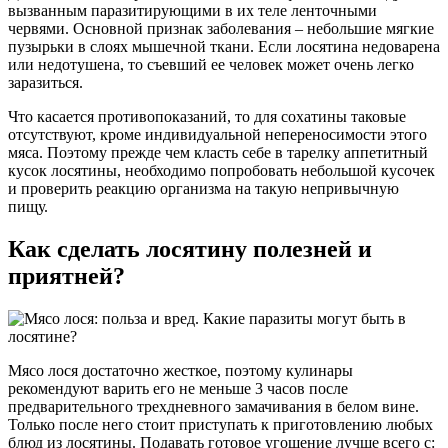
вызванным паразитирующими в их теле ленточными
червями. Основной признак заболевания – небольшие мягкие
пузырьки в слоях мышечной ткани. Если лосятина недоварена
или недотушена, то съевший ее человек может очень легко
заразиться.
Что касается противопоказаний, то для сохатины таковые
отсутствуют, кроме индивидуальной непереносимости этого
мяса. Поэтому прежде чем класть себе в тарелку аппетитный
кусок лосятины, необходимо попробовать небольшой кусочек
и проверить реакцию организма на такую непривычную
пищу.
Как сделать лосятину полезней и
приятней?
Мясо лося достаточно жесткое, поэтому кулинары
рекомендуют варить его не меньше 3 часов после
предварительного трехдневного замачивания в белом вине.
Только после него стоит приступать к приготовлению любых
блюд из лосятины. Подавать готовое угощение лучше всего с: