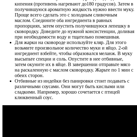
кипения (противень нагревают до180 градусов). Затем в
получившуюся ароматную жидкость нужно ввести муку.
Проще всего сделать это с холодным сливочным
маслом. Соедините оба ингредиента в равных
пропорциях, затем опустить получившуюся лепешку в
сковородку. Доведите до нужной консистенции, доливая
при необходимости воду и тщательно помешивая.
Для жарки на сковороде используйте кляр. Для этого
возьмите произвольное количество муки и яйцо. 2-ой
ингредиент взбейте, чтобы образовался меланж. В муку
высыпьте специи и соль. Опустите в нее отбивные,
затем окуните их в яйце. В завершении отправьте мясо
на раскаленную с маслом сковородку. Жарьте по 1 мин с
обеих сторон.
Отбивные из индейки без панировки стоит подавать с
различными соусами. Они могут быть кислыми или
сладкими. Например, хорошо сочетается с птицей
клюквенный соус.