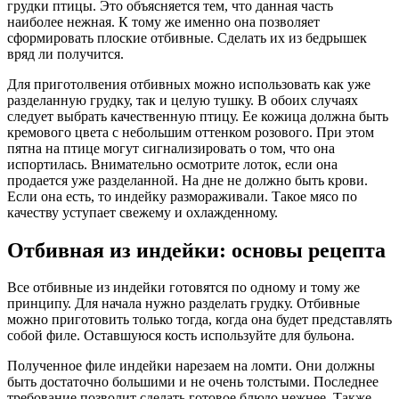
грудки птицы. Это объясняется тем, что данная часть
наиболее нежная. К тому же именно она позволяет
сформировать плоские отбивные. Сделать их из бедрышек
вряд ли получится.
Для приготолвения отбивных можно использовать как уже
разделанную грудку, так и целую тушку. В обоих случаях
следует выбрать качественную птицу. Ее кожица должна быть
кремового цвета с небольшим оттенком розового. При этом
пятна на птице могут сигнализировать о том, что она
испортилась. Внимательно осмотрите лоток, если она
продается уже разделанной. На дне не должно быть крови.
Если она есть, то индейку размораживали. Такое мясо по
качеству уступает свежему и охлажденному.
Отбивная из индейки: основы рецепта
Все отбивные из индейки готовятся по одному и тому же
принципу. Для начала нужно разделать грудку. Отбивные
можно приготовить только тогда, когда она будет представлять
собой филе. Оставшуюся кость используйте для бульона.
Полученное филе индейки нарезаем на ломти. Они должны
быть достаточно большими и не очень толстыми. Последнее
требование позволит сделать готовое блюдо нежнее. Также