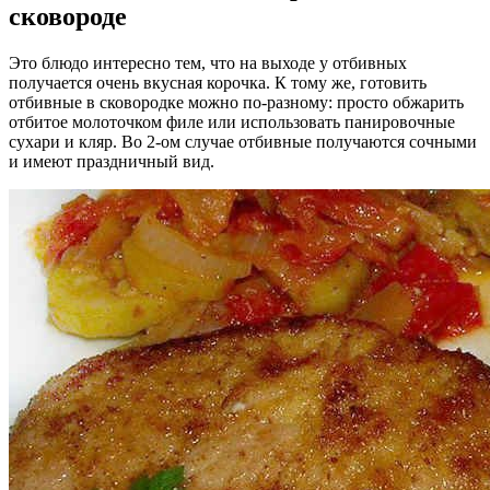
сковороде
Это блюдо интересно тем, что на выходе у отбивных
получается очень вкусная корочка. К тому же, готовить
отбивные в сковородке можно по-разному: просто обжарить
отбитое молоточком филе или использовать панировочные
сухари и кляр. Во 2-ом случае отбивные получаются сочными
и имеют праздничный вид.