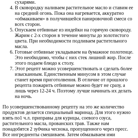
сухарями.
В сковородку наливаем растительное масло и ставим ее
на средний огонь. Пока она нагревается, аккуратно
«обмакиваем» в получившейся панировочной смеси со
всех сторон.
Опускаем отбивные из индейки на горячую сковороду.
Жарим с 2-х сторон в течение минуты до золотистого
цвета. При необходимости подливаем растительного
масла.
Готовые отбивные укладываем на бумажное полотенце.
Это необходимо, чтобы с них стек лишний жир. После
этого подаем блюдо к столу.
Этот рецепт можно усовершенствовать и сделать более
изысканным. Единственным минусом в этом случае
станет время приготолвения. В отличие от прошлого
рецепта пожарить отбивные можно будет не сразу, а
лишь через 12-24 ч. Поэтому лучше начинать их делать
на ночь.
По усовершенствованному рецепту на это же количество
продуктов делается специальный маринад. Для этого нужно
взять по1 ч.л. приправы для курицы, соевого соуса,
растительного масла, прованских трав. Также нам
понадобятся 2 зубчика чеснока, пропущенного через пресс.
Все ингредиенты смешиваем. Затем обмазываем ими