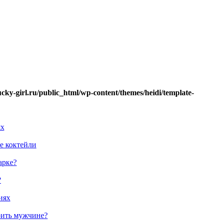
ucky-girl.ru/public_html/wp-content/themes/heidi/template-
ях
е коктейли
арке?
?
иях
рить мужчине?