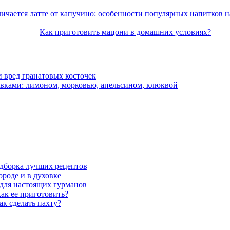
ичается латте от капучино: особенности популярных напитков н
Как приготовить мацони в домашних условиях?
и вред гранатовых косточек
бавками: лимоном, морковью, апельсином, клюквой
одборка лучших рецептов
ороде и в духовке
для настоящих гурманов
как ее приготовить?
ак сделать пахту?