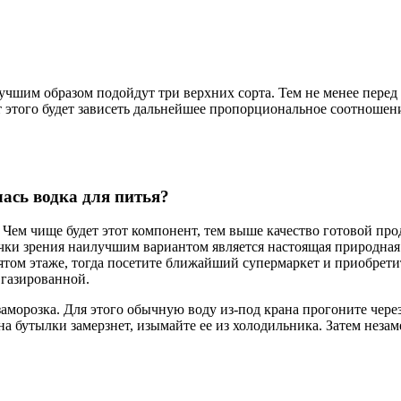
учшим образом подойдут три верхних сорта. Тем не менее перед
от этого будет зависеть дальнейшее пропорциональное соотноше
. Чем чище будет этот компонент, тем выше качество готовой пр
точки зрения наилучшим вариантом является настоящая природная
ятом этаже, тогда посетите ближайший супермаркет и приобрети
 газированной.
морозка. Для этого обычную воду из-под крана прогоните через 
а бутылки замерзнет, изымайте ее из холодильника. Затем незам