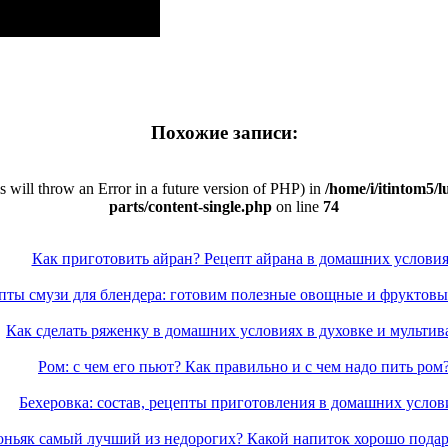
Похожие записи:
is will throw an Error in a future version of PHP) in
/home/i/itintom5/l
parts/content-single.php
on line
74
Как приготовить айран? Рецепт айрана в домашних услови
пты смузи для блендера: готовим полезные овощные и фруктовы
Как сделать ряженку в домашних условиях в духовке и мультив
Ром: с чем его пьют? Как правильно и с чем надо пить ром
Бехеровка: состав, рецепты приготовления в домашних услов
оньяк самый лучший из недорогих? Какой напиток хорошо пода