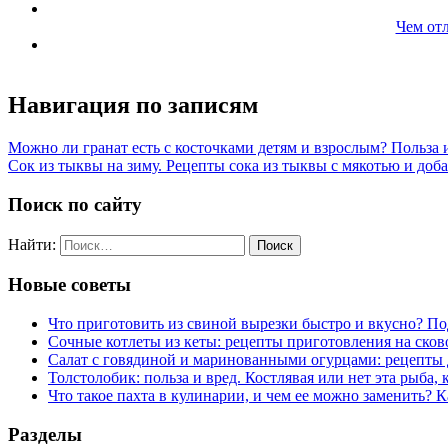
Чем отл
Навигация по записям
Можно ли гранат есть с косточками детям и взрослым? Польза 
Сок из тыквы на зиму. Рецепты сока из тыквы с мякотью и до
Поиск по сайту
Найти:
Новые советы
Что приготовить из свиной вырезки быстро и вкусно? П
Сочные котлеты из кеты: рецепты приготовления на сков
Салат с говядиной и маринованными огурцами: рецепты 
Толстолобик: польза и вред. Костлявая или нет эта рыба, 
Что такое пахта в кулинарии, и чем ее можно заменить? К
Разделы