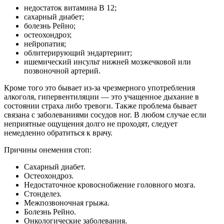
недостаток витамина В 12;
сахарный диабет;
болезнь Рейно;
остеохондроз;
нейропатия;
облитерирующий эндартериит;
ишемический инсульт нижней мозжечковой или
позвоночной артерий.
Кроме того это бывает из-за чрезмерного употребления
алкоголя, гипервентиляции — это учащенное дыхание в
состоянии страха либо тревоги. Также проблема бывает
связана с заболеваниями сосудов ног. В любом случае если
неприятные ощущения долго не проходят, следует
немедленно обратиться к врачу.
Причины онемения стоп:
Сахарный диабет.
Остеохондроз.
Недостаточное кровоснобжение головного мозга.
Стонделез.
Межпозвоночная грыжа.
Болезнь Рейно.
Онкологические заболевания.