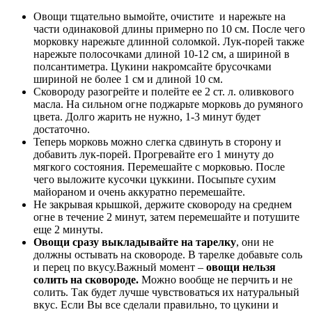
Овощи тщательно вымойте, очистите и нарежьте на
части одинаковой длины примерно по 10 см. После чего
морковку нарежьте длинной соломкой. Лук-порей также
нарежьте полосочками длиной 10-12 см, а шириной в
полсантиметра. Цукини накромсайте брусочками
шириной не более 1 см и длиной 10 см.
Сковороду разогрейте и полейте ее 2 ст. л. оливкового
масла. На сильном огне поджарьте морковь до румяного
цвета. Долго жарить не нужно, 1-3 минут будет
достаточно.
Теперь морковь можно слегка сдвинуть в сторону и
добавить лук-порей. Прогревайте его 1 минуту до
мягкого состояния. Перемешайте с морковью. После
чего выложите кусочки цуккини. Посыпьте сухим
майораном и очень аккуратно перемешайте.
Не закрывая крышкой, держите сковороду на среднем
огне в течение 2 минут, затем перемешайте и потушите
еще 2 минуты.
Овощи сразу выкладывайте на тарелку
, они не
должны остывать на сковороде. В тарелке добавьте соль
и перец по вкусу.Важный момент –
овощи нельзя
солить на сковороде.
Можно вообще не перчить и не
солить. Так будет лучше чувствоваться их натуральный
вкус. Если Вы все сделали правильно, то цукини и