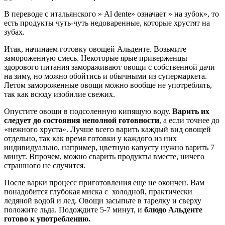
В переводе с итальянского » Al dente» означает » на зубок», то
есть продукты чуть-чуть недоваренные, которые хрустят на
зубах.
Итак, начинаем готовку овощей Альденте. Возьмите
замороженную смесь. Некоторые ярые приверженцы
здорового питания замораживают овощи с собственной дачи
на зиму, но можно обойтись и обычными из супермаркета.
Летом замороженные овощи можно вообще не употреблять,
так как всюду изобилие свежих.
Опустите овощи в подсоленную кипящую воду.
Варить их
следует до состояния неполной готовности
, а если точнее до
«нежного хруста». Лучше всего варить каждый вид овощей
отдельно, так как время готовки у каждого из них
индивидуально, например, цветную капусту нужно варить 7
минут. Впрочем, можно сварить продукты вместе, ничего
страшного не случится.
После варки процесс приготовления еще не окончен. Вам
понадобится глубокая миска с холодной, практически
ледяной водой и лед. Овощи засыпьте в тарелку и сверху
положите льда. Подождите 5-7 минут, и
блюдо Альденте
готово к употреблению.