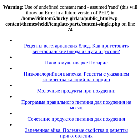
Warning
: Use of undefined constant rand - assumed 'rand' (this will
throw an Error in a future version of PHP) in
/home/i/itintom5/lucky-girl.ru/public_html/wp-
content/themes/heidi/template-parts/content-single.php
on line
74
Рецепты вегетарианских блюд. Как приготовить
вегетарианские блюда из нута и фасоли?
Плов в мультиварке Поларис
Низкокалорийная выпечка. Рецепты с указанием
количества калорий на порцию
Молочные продукты при похудении
Программа правильного питания для похудения на
месяц
Сочетание продуктов питания для похудения
Запеченная айва. Полезные свойства и рецепты
приготовления