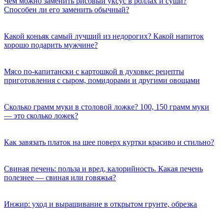
Чем можно заменить рисовый уксус в роллах и суши?
Способен ли его заменить обычный?
Какой коньяк самый лучший из недорогих? Какой напиток
хорошо подарить мужчине?
Мясо по-капитански с картошкой в духовке: рецепты
приготовления с сыром, помидорами и другими овощами
Сколько грамм муки в столовой ложке? 100, 150 грамм муки
— это сколько ложек?
Как завязать платок на шее поверх куртки красиво и стильно?
Свиная печень: польза и вред, калорийность. Какая печень
полезнее — свиная или говяжья?
Инжир: уход и выращивание в открытом грунте, обрезка