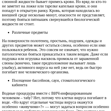
слюнной жидкости бывает примесь крови. Но вряд ли кто-то
не заметит на ложке или тарелке капельки крови, и они
попадут в открытую ранку. Кровь, которая находилась во
внешней среде несколько минут, опасности не представляет,
поэтому бояться пятнышек свернувшейся биологической
жидкости не стоит.
Различные предметы
На поверхности полотенец, простынь, подушек, одежды и
других предметов может остаться слюна, особенно если ими
пользовался ребенок. Это совсем не означает, что нужно
патологически бояться прикасаться к таким вещам. Даже если
подушка или игрушка насквозь промокла от зараженной
слюны (конечно, такое предположение вызывает лишь
улыбку), активного вируса на ней уже нет, ведь он быстро
погибает вне человеческого организма.
Посещение бассейнов, саун, стоматологического
кабинета
Водные процедуры вместе с ВИЧ-инфицированным
человеком – табу? Нет, потому что клетки вируса погибают в
воде. «Но вдруг отдельные частицы вируса окажутся
особенно «живучими»?» — могут задаться вопросом особенно