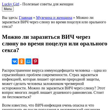
Lucky Girl
-
Полезные советы для женщин
Menu
Вы здесь:
Главная
»
Мужчина и женщина
»
Можно ли
заразиться ВИЧ через слюну во время поцелуя или орального
секса?
Можно ли заразиться ВИЧ через
слюну во время поцелуя или орального
секса?
Распространение вируса иммунодефицита человека – одна из
серьезнейших проблем современности. Страх заразиться
инфекцией, которая лишает организм природной защиты,
может сделать человека заложником чрезмерной
осторожности. Можно ли заразиться ВИЧ через слюну? Этот
вопрос многих людей лишает душевного равновесия. Стоит
ли беспокоиться?
Всем известно, что ВИЧ-инфекция очень опасна и что
уничтожить ее после попадания в человеческий организм