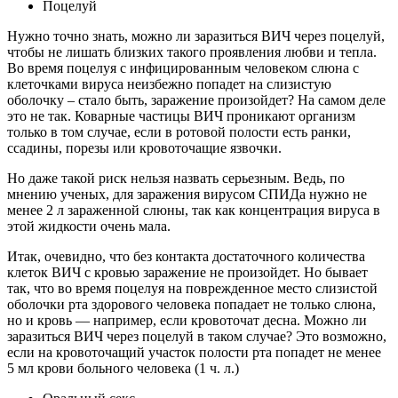
Поцелуй
Нужно точно знать, можно ли заразиться ВИЧ через поцелуй,
чтобы не лишать близких такого проявления любви и тепла.
Во время поцелуя с инфицированным человеком слюна с
клеточками вируса неизбежно попадет на слизистую
оболочку – стало быть, заражение произойдет? На самом деле
это не так. Коварные частицы ВИЧ проникают организм
только в том случае, если в ротовой полости есть ранки,
ссадины, порезы или кровоточащие язвочки.
Но даже такой риск нельзя назвать серьезным. Ведь, по
мнению ученых, для заражения вирусом СПИДа нужно не
менее 2 л зараженной слюны, так как концентрация вируса в
этой жидкости очень мала.
Итак, очевидно, что без контакта достаточного количества
клеток ВИЧ с кровью заражение не произойдет. Но бывает
так, что во время поцелуя на поврежденное место слизистой
оболочки рта здорового человека попадает не только слюна,
но и кровь — например, если кровоточат десна. Можно ли
заразиться ВИЧ через поцелуй в таком случае? Это возможно,
если на кровоточащий участок полости рта попадет не менее
5 мл крови больного человека (1 ч. л.)