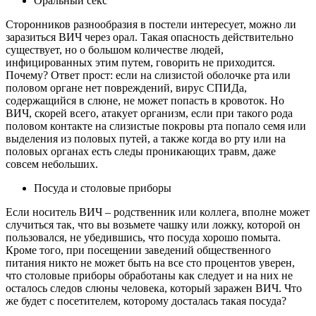
Оральный секс
Сторонников разнообразия в постели интересует, можно ли
заразиться ВИЧ через орал. Такая опасность действительно
существует, но о большом количестве людей,
инфицированных этим путем, говорить не приходится.
Почему? Ответ прост: если на слизистой оболочке рта или
половом органе нет повреждений, вирус СПИДа,
содержащийся в слюне, не может попасть в кровоток. Но
ВИЧ, скорей всего, атакует организм, если при такого рода
половом контакте на слизистые покровы рта попало семя или
выделения из половых путей, а также когда во рту или на
половых органах есть следы проникающих травм, даже
совсем небольших.
Посуда и столовые приборы
Если носитель ВИЧ – родственник или коллега, вполне может
случиться так, что вы возьмете чашку или ложку, которой он
пользовался, не убедившись, что посуда хорошо помыта.
Кроме того, при посещении заведений общественного
питания никто не может быть на все сто процентов уверен,
что столовые приборы обработаны как следует и на них не
осталось следов слюны человека, который заражен ВИЧ. Что
же будет с посетителем, которому досталась такая посуда?