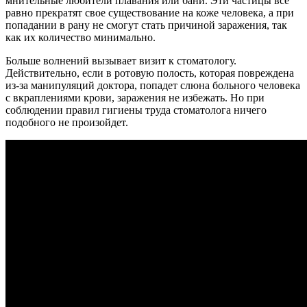
мнительные любители плавания или бани. Эти частицы все
равно прекратят свое существование на коже человека, а при
попадании в рану не смогут стать причиной заражения, так
как их количество минимально.
Больше волнений вызывает визит к стоматологу.
Действительно, если в ротовую полость, которая повреждена
из-за манипуляций доктора, попадет слюна больного человека
с вкраплениями крови, заражения не избежать. Но при
соблюдении правил гигиены труда стоматолога ничего
подобного не произойдет.