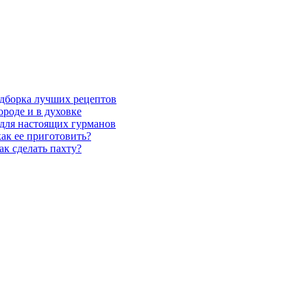
одборка лучших рецептов
ороде и в духовке
для настоящих гурманов
как ее приготовить?
ак сделать пахту?