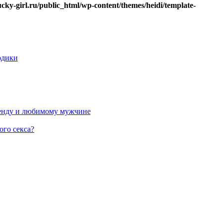
ucky-girl.ru/public_html/wp-content/themes/heidi/template-
одики
ренду и любимому мужчине
ого секса?