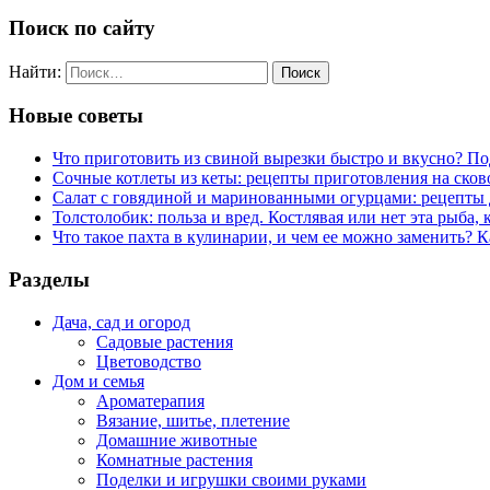
Поиск по сайту
Найти:
Новые советы
Что приготовить из свиной вырезки быстро и вкусно? П
Сочные котлеты из кеты: рецепты приготовления на сков
Салат с говядиной и маринованными огурцами: рецепты 
Толстолобик: польза и вред. Костлявая или нет эта рыба, 
Что такое пахта в кулинарии, и чем ее можно заменить? К
Разделы
Дача, сад и огород
Садовые растения
Цветоводство
Дом и семья
Ароматерапия
Вязание, шитье, плетение
Домашние животные
Комнатные растения
Поделки и игрушки своими руками