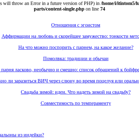
is will throw an Error in a future version of PHP) in
/home/i/itintom5/l
parts/content-single.php
on line
74
Отношения с эгоистом
Аффирмации на любовь и скорейшее замужество: тонкости мет
На что можно поспорить с парнем, на какое желание?
Помолвка: традиции и обычаи
 парня ласково, необычно и смешно: список обращений к бойф
но ли заразиться ВИЧ через слюну во время поцелуя или оральн
Свадьба зимой: идеи. Что надеть зимой на свадьбу?
Совместимость по темпераменту
дальоны из индейки?