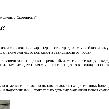
я мужчину-Скорпиона?
а?
из-за его сложного характера часто страдают самые близкие ем
да, также они часто попадают в зависимость от любви.
тветственность за принятие решений, даже если все вокруг твер
с которым вас ждет тихая семейная гавань, зато вас ожидают скан
ьно изменят и постоянно пытаются докопаться до истины. Более
 подозрениями. Стоит только дать ему малейший повод сомнева