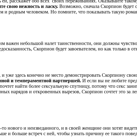
ь ей, расскажет обо всех своих переживаниях. Оказывайте таком
ите свою нежность и ласку.
Возможно, сначала Скорпион будет о
ким и родным человеком. Но помните, что показывать такую роман
 важен небольшой налет таинственности, они должны чувствоват
едосказанность, Скорпион будет завоевателем, но как только в от
 и уже здесь конечно не место демонстрировать Скорпиону свою
анной и темпераментной партнершей.
И если вы не любите пред
почтет найти более сексуальную спутницу, потому что секс зани
рных нарядов и откровенных вырезов, Скорпион сочтет это за ле
о нового и неизведанного, и в своей женщине они хотят видеть
ьше и больше встреч с ней, чтобы узнать причину ее такого пов