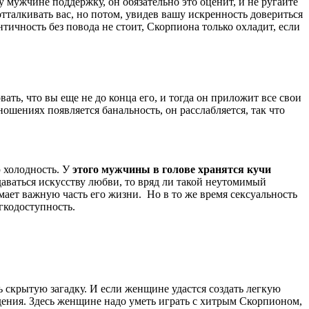
у мужчине поддержку, он обязательно это оценит, и не ругайте
тталкивать вас, но потом, увидев вашу искренность довериться
тичность без повода не стоит, Скорпиона только охладит, если
ь, что вы еще не до конца его, и тогда он приложит все свои
ношениях появляется банальность, он расслабляется, так что
 холодность. У
этого мужчины в голове хранятся кучи
аваться искусству любви, то вряд ли такой неутомимый
мает важную часть его жизни. Но в то же время сексуальность
гкодоступность.
 скрытую загадку. И если женщине удастся создать легкую
едения. Здесь женщине надо уметь играть с хитрым Скорпионом,