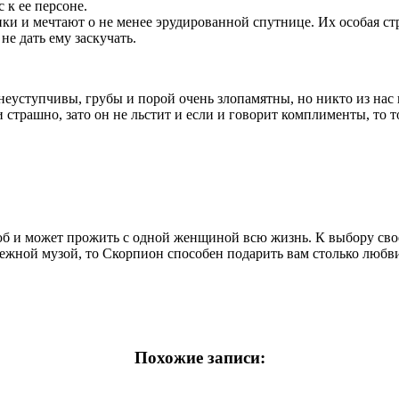
 к ее персоне.
 и мечтают о не менее эрудированной спутнице. Их особая стра
не дать ему заскучать.
еуступчивы, грубы и порой очень злопамятны, но никто из нас
и страшно, зато он не льстит и если и говорит комплименты, то 
юб и может прожить с одной женщиной всю жизнь. К выбору сво
адежной музой, то Скорпион способен подарить вам столько любв
Похожие записи: