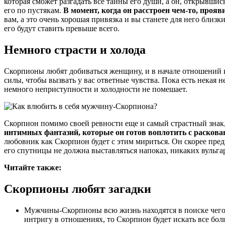
которая сможет разгадать все тайны его души, а он, открывшис
его по пустякам.
В момент, когда он расстроен чем-то, прояв
вам, а это очень хорошая привязка и вы станете для него близ
его будут ставить превыше всего.
Немного страсти и холода
Скорпионы любят добиваться женщину, и в начале отношений им
силы, чтобы вызвать у вас ответные чувства. Пока есть некая н
немного неприступности и холодности не помешает.
Скорпион помимо своей ревности еще и самый страстный знак,
интимных фантазий, которые он готов воплотить с расков
любовник как Скорпион будет с этим мириться. Он скорее пред
его спутницы не должна выставляться напоказ, никаких вульга
Читайте также:
Скорпионы любят загадки
Мужчины-Скорпионы всю жизнь находятся в поиске чего-т
интригу в отношениях, то Скорпион будет искать все бол