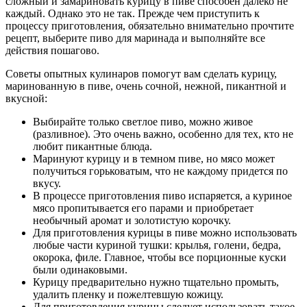
сложный и замариновать курицу в пиве способен далеко не
каждый. Однако это не так. Прежде чем приступить к
процессу приготовления, обязательно внимательно прочтите
рецепт, выберите пиво для маринада и выполняйте все
действия пошагово.
Советы опытных кулинаров помогут вам сделать курицу,
маринованную в пиве, очень сочной, нежной, пикантной и
вкусной:
Выбирайте только светлое пиво, можно живое
(разливное). Это очень важно, особенно для тех, кто не
любит пикантные блюда.
Маринуют курицу и в темном пиве, но мясо может
получиться горьковатым, что не каждому придется по
вкусу.
В процессе приготовления пиво испаряется, а куриное
мясо пропитывается его парами и приобретает
необычный аромат и золотистую корочку.
Для приготовления курицы в пиве можно использовать
любые части куриной тушки: крылья, голени, бедра,
окорока, филе. Главное, чтобы все порционные куски
были одинаковыми.
Курицу предварительно нужно тщательно промыть,
удалить пленку и пожелтевшую кожицу.
Для приготовления курицы следует использовать такое