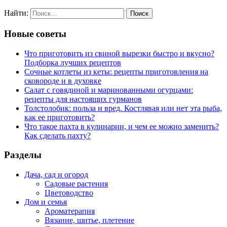
Найти:
Новые советы
Что приготовить из свиной вырезки быстро и вкусно?
Подборка лучших рецептов
Сочные котлеты из кеты: рецепты приготовления на
сковороде и в духовке
Салат с говядиной и маринованными огурцами:
рецепты для настоящих гурманов
Толстолобик: польза и вред. Костлявая или нет эта рыба,
как ее приготовить?
Что такое пахта в кулинарии, и чем ее можно заменить?
Как сделать пахту?
Разделы
Дача, сад и огород
Садовые растения
Цветоводство
Дом и семья
Ароматерапия
Вязание, шитье, плетение