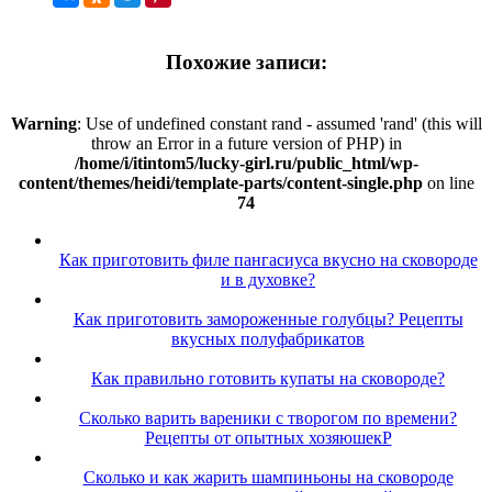
Похожие записи:
Warning
: Use of undefined constant rand - assumed 'rand' (this will
throw an Error in a future version of PHP) in
/home/i/itintom5/lucky-girl.ru/public_html/wp-
content/themes/heidi/template-parts/content-single.php
on line
74
Как приготовить филе пангасиуса вкусно на сковороде
и в духовке?
Как приготовить замороженные голубцы? Рецепты
вкусных полуфабрикатов
Как правильно готовить купаты на сковороде?
Сколько варить вареники с творогом по времени?
Рецепты от опытных хозяюшекP
Сколько и как жарить шампиньоны на сковороде