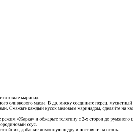
риготовьте маринад.
го оливкового масла. В др. миску соедините перец, мускатный о
и. Смажьте каждый кусок медовым маринадом, сделайте на кажд
е режим «Жарка» и обжарьте телятину с 2-х сторон до румяного
смородиновый соус.
сотейник, добавьте лимонную цедру и поставьте на огонь.