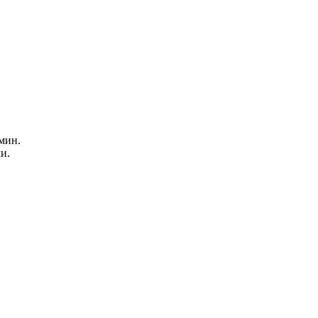
мин.
и.