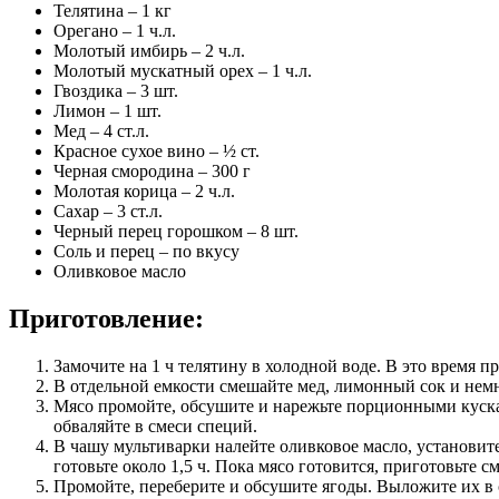
Телятина – 1 кг
Орегано – 1 ч.л.
Молотый имбирь – 2 ч.л.
Молотый мускатный орех – 1 ч.л.
Гвоздика – 3 шт.
Лимон – 1 шт.
Мед – 4 ст.л.
Красное сухое вино – ½ ст.
Черная смородина – 300 г
Молотая корица – 2 ч.л.
Сахар – 3 ст.л.
Черный перец горошком – 8 шт.
Соль и перец – по вкусу
Оливковое масло
Приготовление:
Замочите на 1 ч телятину в холодной воде. В это время п
В отдельной емкости смешайте мед, лимонный сок и немно
Мясо промойте, обсушите и нарежьте порционными кускам
обваляйте в смеси специй.
В чашу мультиварки налейте оливковое масло, установит
готовьте около 1,5 ч. Пока мясо готовится, приготовьте 
Промойте, переберите и обсушите ягоды. Выложите их в 