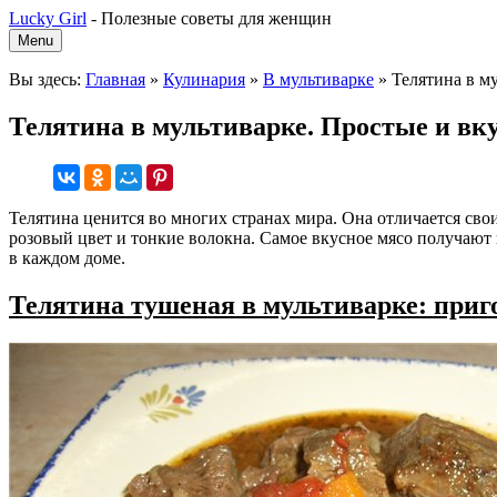
Lucky Girl
-
Полезные советы для женщин
Menu
Вы здесь:
Главная
»
Кулинария
»
В мультиварке
»
Телятина в м
Телятина в мультиварке. Простые и вк
Телятина ценится во многих странах мира. Она отличается св
розовый цвет и тонкие волокна. Самое вкусное мясо получают
в каждом доме.
Телятина тушеная в мультиварке: приг