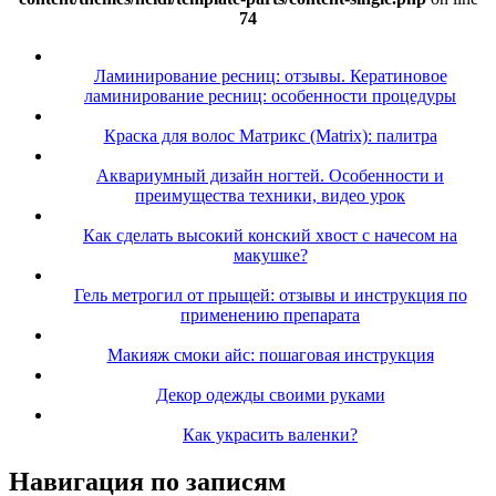
74
Ламинирование ресниц: отзывы. Кератиновое
ламинирование ресниц: особенности процедуры
Краска для волос Матрикс (Matrix): палитра
Аквариумный дизайн ногтей. Особенности и
преимущества техники, видео урок
Как сделать высокий конский хвост с начесом на
макушке?
Гель метрогил от прыщей: отзывы и инструкция по
применению препарата
Макияж смоки айс: пошаговая инструкция
Декор одежды своими руками
Как украсить валенки?
Навигация по записям