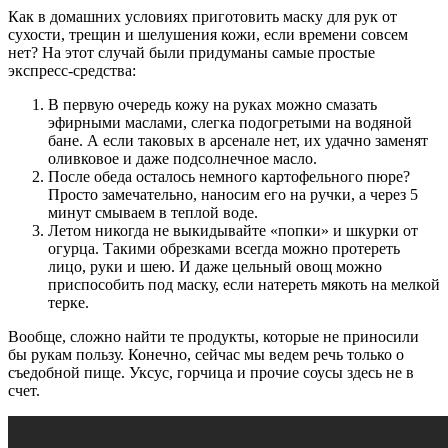
Как в домашних условиях приготовить маску для рук от
сухости, трещин и шелушения кожи, если времени совсем
нет? На этот случай были придуманы самые простые
экспресс-средства:
В первую очередь кожу на руках можно смазать
эфирными маслами, слегка подогретыми на водяной
бане. А если таковых в арсенале нет, их удачно заменят
оливковое и даже подсолнечное масло.
После обеда осталось немного картофельного пюре?
Просто замечательно, наносим его на ручки, а через 5
минут смываем в теплой воде.
Летом никогда не выкидывайте «попки» и шкурки от
огурца. Такими обрезками всегда можно протереть
лицо, руки и шею. И даже цельный овощ можно
приспособить под маску, если натереть мякоть на мелкой
терке.
Вообще, сложно найти те продукты, которые не приносили
бы рукам пользу. Конечно, сейчас мы ведем речь только о
съедобной пище. Уксус, горчица и прочие соусы здесь не в
счет.