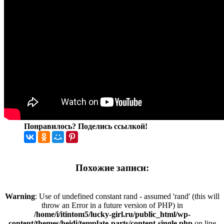
Понравилось? Поделись ссылкой!
Похожие записи:
Warning
: Use of undefined constant rand - assumed 'rand' (this will
throw an Error in a future version of PHP) in
/home/i/itintom5/lucky-girl.ru/public_html/wp-
content/themes/heidi/template-parts/content-single.php
on line