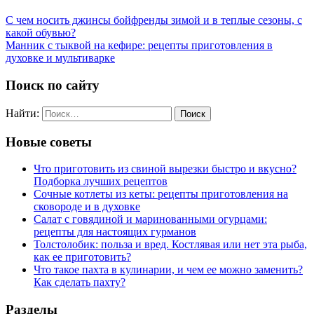
С чем носить джинсы бойфренды зимой и в теплые сезоны, с
какой обувью?
Манник с тыквой на кефире: рецепты приготовления в
духовке и мультиварке
Поиск по сайту
Найти:
Новые советы
Что приготовить из свиной вырезки быстро и вкусно?
Подборка лучших рецептов
Сочные котлеты из кеты: рецепты приготовления на
сковороде и в духовке
Салат с говядиной и маринованными огурцами:
рецепты для настоящих гурманов
Толстолобик: польза и вред. Костлявая или нет эта рыба,
как ее приготовить?
Что такое пахта в кулинарии, и чем ее можно заменить?
Как сделать пахту?
Разделы