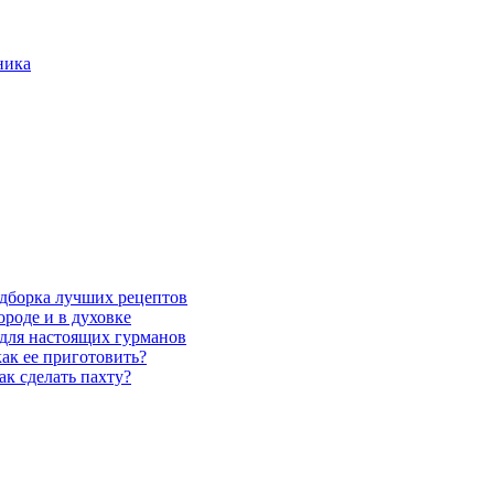
ника
одборка лучших рецептов
ороде и в духовке
для настоящих гурманов
как ее приготовить?
ак сделать пахту?