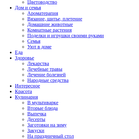
Цветоводство
Дом и семья
Ароматерапия
Вязание, шитье, плетение
Домашние животные
Комнатные растения
Поделки и игрушки своими руками
Семья
Уют в доме
Еда
Здоровье
Лекарства
Лечебные травы
Лечение болезней
Народные средства
Интересное
Красота
Кулинария
В мультиварке
Вторые блюда
Выпечка
Десерты
Заготовки на зиму
Закуски
На праздничный стол