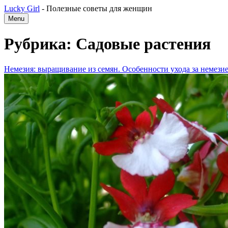
Lucky Girl
-
Полезные советы для женщин
Menu
Рубрика: Садовые растения
Немезия: выращивание из семян. Особенности ухода за немези