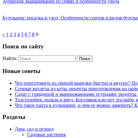
Аубреция: выращивание из семян и особенности ухода
Бузульник: посадка и уход. Особенности сортов и видов бузуль
«
1
2
3
4
5
6
7
8
9
Поиск по сайту
Найти:
Новые советы
Что приготовить из свиной вырезки быстро и вкусно? П
Сочные котлеты из кеты: рецепты приготовления на сков
Салат с говядиной и маринованными огурцами: рецепты 
Толстолобик: польза и вред. Костлявая или нет эта рыба, 
Что такое пахта в кулинарии, и чем ее можно заменить? К
Разделы
Дача, сад и огород
Садовые растения