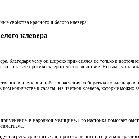
бные свойства красного и белого клевера
белого клевера
ра, благодаря чему он широко применялся не только в восточной
ское, а также противосклеротическое действие. Но самым главны
твенно в цветках и побегах растения, собирать которые надо в
шом количестве в салаты. Из цветков клевера, которые можно за
 применение в народной медицине. Его настойка помогает быст
ревматизма.
ндуется регулярно пить чай, приготовленный из цветков красного