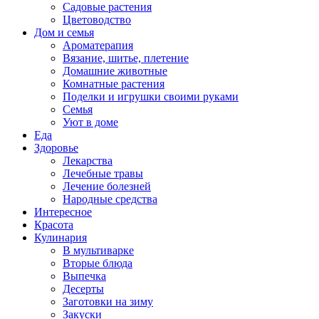
Садовые растения
Цветоводство
Дом и семья
Ароматерапия
Вязание, шитье, плетение
Домашние животные
Комнатные растения
Поделки и игрушки своими руками
Семья
Уют в доме
Еда
Здоровье
Лекарства
Лечебные травы
Лечение болезней
Народные средства
Интересное
Красота
Кулинария
В мультиварке
Вторые блюда
Выпечка
Десерты
Заготовки на зиму
Закуски