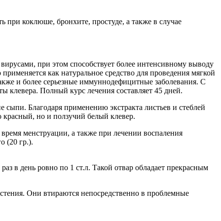
ь при коклюше, бронхите, простуде, а также в случае
вирусами, при этом способствует более интенсивному выводу
 применяется как натуральное средство для проведения мягкой
также и более серьезные иммуннодефицитные заболевания. С
ы клевера. Полный курс лечения составляет 45 дней.
ие сыпи. Благодаря применению экстракта листьев и стеблей
 красный, но и ползучий белый клевер.
 время менструации, а также при лечении воспаления
 (20 гр.).
аз в день ровно по 1 ст.л. Такой отвар обладает прекрасным
растения. Они втираются непосредственно в проблемные