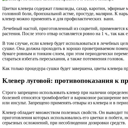
Цветки клевера содержат гликозиды, сахар, каротин, эфирные 
головной боли, бронхиальной астме, простуде, малярии. К на
клевер можно применять и для профилактических ванн.
Лечебный настой, приготовленный из соцветий, применяется ка
растения. После этого отвар оставляется ровно на 1 ч., так как
В том случае, если клевер будет использоваться в лечебных це
сушке. Она должна проходить в хорошо проветриваемом помещен
бумаге ровным и тонким слоем, при этом периодически переме
стараться избегать пересыхания, а также потемнения головок.
Как только процедура сушки будет завершена, цветы клевера п
Клевер луговой: противопоказания к 
Строго запрещено использовать клевер при наличии определе
болезней относятся тромбофлебит и варикозное расширение вен
или инсульт. Запрещено применять отвары из клевера и в пери
Клевер обладает множеством полезных свойств. Он выводит токс
приготовления которых использовались его цветки и побеги, 
серьезных осложнений, при несоблюдении дозировки средств.