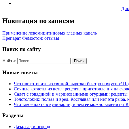
Дио
Навигация по записям
Применение левомицитиновых глазных капель
Препарат Фемостон: отзывы
Поиск по сайту
Найти:
Новые советы
Что приготовить из свиной вырезки быстро и вкусно? П
Сочные котлеты из кеты: рецепты приготовления на сков
Салат с говядиной и маринованными огурцами: рецепты 
Толстолобик: польза и вред. Костлявая или нет эта рыба, 
Что такое пахта в кулинарии, и чем ее можно заменить? К
Разделы
Дача, сад и огород