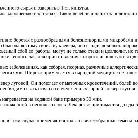
ьченного сырья и заварить в 1 ст. кипятка.
 мог хорошенько настояться. Такой лечебный напиток полезно пит
ивно борется с разнообразными болезнетворными микробами и 
благодаря этому свойству клевера, он сегодня довольно широко
ьезный сбой ее работы могут не только отеки и целлюлит, но 
шки теплого чая, для приготовления которого используются цвет
ых заболеваниях, как себорея, псориаз, различные аллергическ
ческих язв. Широко применяется в народной медицине не только
евер луговой. Он помогает от маточных кровотечений, болей во
необходимо взять отвар из измельченных корней клевера лугового
ь нагревается на водяной бане примерно 30 мин.
сложенной в несколько слоев. Лекарство принимается до еды 5 р
, но в этом случае применяются только свежесобранные семена 