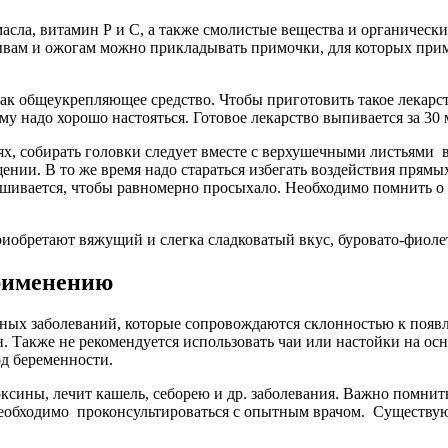
масла, витамин Р и С, а также смолистые вещества и органичес
рывам и ожогам можно прикладывать примочки, для которых прим
к общеукрепляющее средство. Чтобы приготовить такое лекарство
 ему надо хорошо настояться. Готовое лекарство выпивается за 30
лях, собирать головки следует вместе с верхушечными листьями 
ии. В то же время надо стараться избегать воздействия прямых
шивается, чтобы равномерно просыхало. Необходимо помнить о 
риобретают вяжущий и слегка сладковатый вкус, буровато-фиоле
применению
нных заболеваний, которые сопровождаются склонностью к поя
. Также не рекомендуется использовать чаи или настойки на ос
од беременности.
ины, лечит кашель, себорею и др. заболевания. Важно помнить о
необходимо проконсультироваться с опытным врачом. Существуют