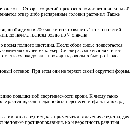
кие кислоты. Отвары соцветий прекрасно помогают при сильной
еняется отвар либо распаренные головки растения. Также
, необходимо в 200 мл. кипятка заварить 1 ст.л. соцветий
 мин. до начала трапезы ровно по ¼ стакана.
во время полного цветения. После сбора сырье подвергается
 солнечных лучей на клевер. Сырье рассыпается на чистой
том, что сушка должна проходить довольно быстро. Надо
товый оттенок. При этом они не теряют своей округлой формы.
влению повышенной свертываемости крови. К числу таких
нове растения, если недавно был перенесен инфаркт миокарда
 том, что перед тем, как применять для лечения средства, для
 не только противопоказания, но и вероятность развития