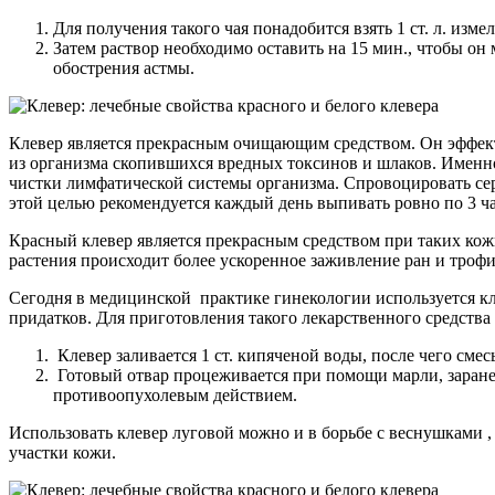
Для получения такого чая понадобится взять 1 ст. л. измел
Затем раствор необходимо оставить на 15 мин., чтобы он
обострения астмы.
Клевер является прекрасным очищающим средством. Он эффект
из организма скопившихся вредных токсинов и шлаков. Именно 
чистки лимфатической системы организма. Спровоцировать сер
этой целью рекомендуется каждый день выпивать ровно по 3 ча
Красный клевер является прекрасным средством при таких кожн
растения происходит более ускоренное заживление ран и трофи
Сегодня в медицинской практике гинекологии используется кл
придатков. Для приготовления такого лекарственного средства 
Клевер заливается 1 ст. кипяченой воды, после чего смес
Готовый отвар процеживается при помощи марли, заранее 
противоопухолевым действием.
Использовать клевер луговой можно и в борьбе с веснушками 
участки кожи.