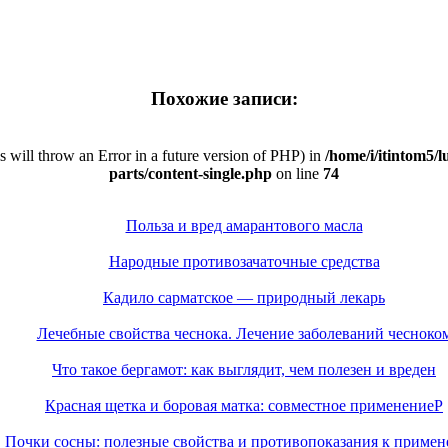
Похожие записи:
is will throw an Error in a future version of PHP) in
/home/i/itintom5/l
parts/content-single.php
on line
74
Польза и вред амарантового масла
Народные противозачаточные средства
Кадило сарматское — природный лекарь
Лечебные свойства чеснока. Лечение заболеваний чесноко
Что такое бергамот: как выглядит, чем полезен и вреден
Красная щетка и боровая матка: совместное применениеP
Почки сосны: полезные свойства и противопоказания к приме