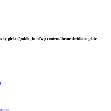
ucky-girl.ru/public_html/wp-content/themes/heidi/template-
м
нению