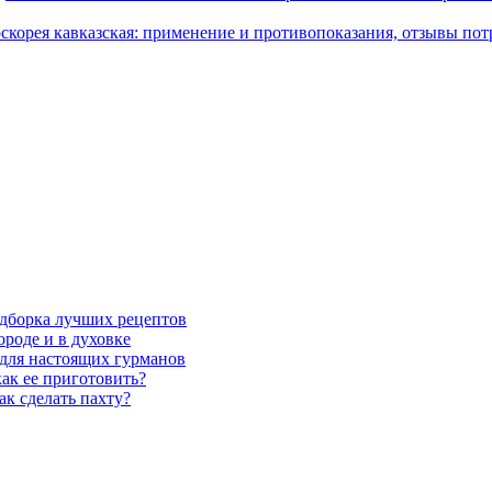
скорея кавказская: применение и противопоказания, отзывы пот
одборка лучших рецептов
ороде и в духовке
для настоящих гурманов
как ее приготовить?
ак сделать пахту?