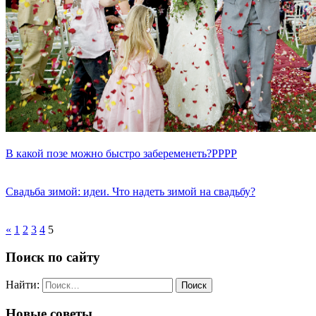
В какой позе можно быстро забеременеть?PPPP
Свадьба зимой: идеи. Что надеть зимой на свадьбу?
«
1
2
3
4
5
Поиск по сайту
Найти:
Новые советы