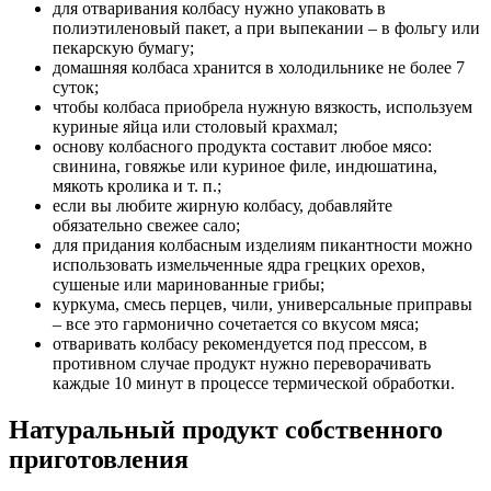
для отваривания колбасу нужно упаковать в
полиэтиленовый пакет, а при выпекании – в фольгу или
пекарскую бумагу;
домашняя колбаса хранится в холодильнике не более 7
суток;
чтобы колбаса приобрела нужную вязкость, используем
куриные яйца или столовый крахмал;
основу колбасного продукта составит любое мясо:
свинина, говяжье или куриное филе, индюшатина,
мякоть кролика и т. п.;
если вы любите жирную колбасу, добавляйте
обязательно свежее сало;
для придания колбасным изделиям пикантности можно
использовать измельченные ядра грецких орехов,
сушеные или маринованные грибы;
куркума, смесь перцев, чили, универсальные приправы
– все это гармонично сочетается со вкусом мяса;
отваривать колбасу рекомендуется под прессом, в
противном случае продукт нужно переворачивать
каждые 10 минут в процессе термической обработки.
Натуральный продукт собственного
приготовления