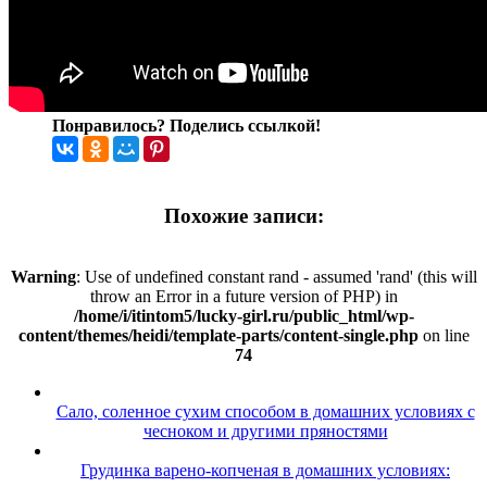
Понравилось? Поделись ссылкой!
Похожие записи:
Warning
: Use of undefined constant rand - assumed 'rand' (this will
throw an Error in a future version of PHP) in
/home/i/itintom5/lucky-girl.ru/public_html/wp-
content/themes/heidi/template-parts/content-single.php
on line
74
Сало, соленное сухим способом в домашних условиях с
чесноком и другими пряностями
Грудинка варено-копченая в домашних условиях: