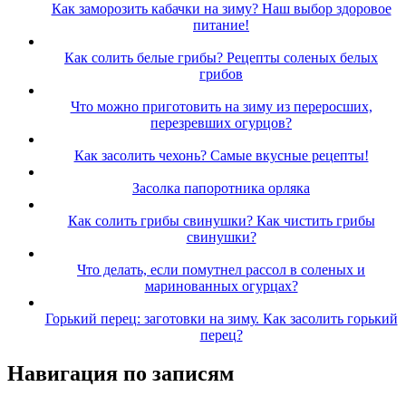
Как заморозить кабачки на зиму? Наш выбор здоровое
питание!
Как солить белые грибы? Рецепты соленых белых
грибов
Что можно приготовить на зиму из переросших,
перезревших огурцов?
Как засолить чехонь? Самые вкусные рецепты!
Засолка папоротника орляка
Как солить грибы свинушки? Как чистить грибы
свинушки?
Что делать, если помутнел рассол в соленых и
маринованных огурцах?
Горький перец: заготовки на зиму. Как засолить горький
перец?
Навигация по записям