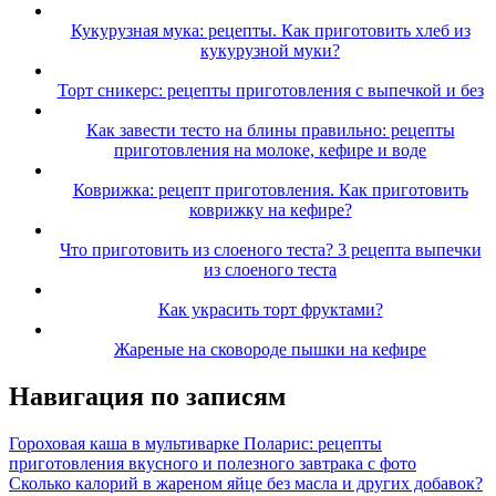
Кукурузная мука: рецепты. Как приготовить хлеб из
кукурузной муки?
Торт сникерс: рецепты приготовления с выпечкой и без
Как завести тесто на блины правильно: рецепты
приготовления на молоке, кефире и воде
Коврижка: рецепт приготовления. Как приготовить
коврижку на кефире?
Что приготовить из слоеного теста? 3 рецепта выпечки
из слоеного теста
Как украсить торт фруктами?
Жареные на сковороде пышки на кефире
Навигация по записям
Гороховая каша в мультиварке Поларис: рецепты
приготовления вкусного и полезного завтрака с фото
Сколько калорий в жареном яйце без масла и других добавок?