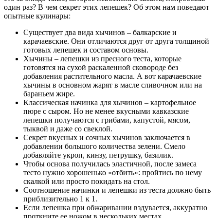
один раз? В чем секрет этих лепешек? Об этом нам поведают
опытные кулинары:
Существует два вида хычинов – балкарские и
карачаевские. Они отличаются друг от друга толщиной
готовых лепешек и составом основы.
Хычины – лепешки из пресного теста, которые
готовятся на сухой раскаленной сковороде без
добавления растительного масла. А вот карачаевские
хычины в основном жарят в масле сливочном или на
бараньем жире.
Классическая начинка для хычинов – картофельное
пюре с сыром. Но не менее вкусными кавказские
лепешки получаются с грибами, капустой, мясом,
тыквой и даже со свеклой.
Секрет вкусных и сочных хычинов заключается в
добавлении большого количества зелени. Смело
добавляйте укроп, кинзу, петрушку, базилик.
Чтобы основа получилась эластичной, после замеса
тесто нужно хорошенько «отбить»: пройтись по нему
скалкой или просто покидать на стол.
Соотношение начинки и лепешки из теста должно быть
приблизительно 1 к 1.
Если лепешка при обжаривании вздувается, аккуратно
проткните ее ножом в нескольких местах.