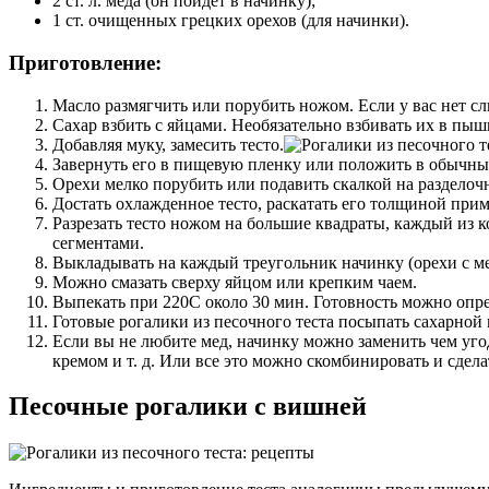
2 ст. л. меда (он пойдет в начинку);
1 ст. очищенных грецких орехов (для начинки).
Приготовление:
Масло размягчить или порубить ножом. Если у вас нет с
Сахар взбить с яйцами. Необязательно взбивать их в пы
Добавляя муку, замесить тесто.
Завернуть его в пищевую пленку или положить в обычный 
Орехи мелко порубить или подавить скалкой на разделоч
Достать охлажденное тесто, раскатать его толщиной прим
Разрезать тесто ножом на большие квадраты, каждый из к
сегментами.
Выкладывать на каждый треугольник начинку (орехи с мед
Можно смазать сверху яйцом или крепким чаем.
Выпекать при 220С около 30 мин. Готовность можно опре
Готовые рогалики из песочного теста посыпать сахарной
Если вы не любите мед, начинку можно заменить чем уго
кремом и т. д. Или все это можно скомбинировать и сдела
Песочные рогалики с вишней