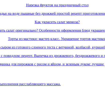
Нарезка фруктов на праздничный стол
адьи на воде пышные без дрожжей простой рецепт приготовлени
Как украсить салат мимоза?
сить салат оригинально? Особенности оформления блюд украше
Торты из мастики: мастер класс. Украшение тортов мастико
сыром из готового слоеного теста с ветчиной, колбасой, курице
 с повидлом: рецепт. Выпечка из дрожжевого, бездрожжевого и 
чинка для пирожков с рисом и яйцом, и зеленым луком: лучшие
выполнения расслабляющего массажа.