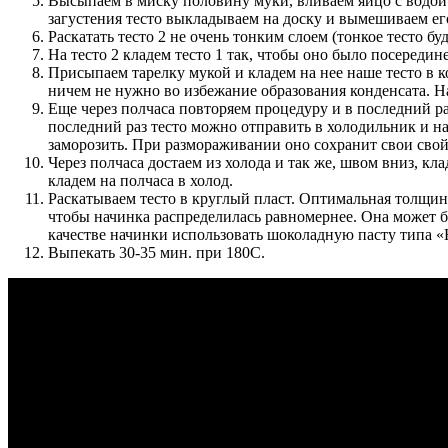
Высыпаем в миску половину муки, вливаем яйцо с водой.
загустения тесто выкладываем на доску и вымешиваем его
Раскатать тесто 2 не очень тонким слоем (тонкое тесто буд
На тесто 2 кладем тесто 1 так, чтобы оно было посереди
Присыпаем тарелку мукой и кладем на нее наше тесто в 
ничем не нужно во избежание образования конденсата. Н
Еще через полчаса повторяем процедуру и в последний раз
последний раз тесто можно отправить в холодильник и на
заморозить. При размораживании оно сохранит свои свой
Через полчаса достаем из холода и так же, швом вниз, к
кладем на полчаса в холод.
Раскатываем тесто в круглый пласт. Оптимальная толщина
чтобы начинка распределилась равномернее. Она может бы
качестве начинки использовать шоколадную пасту типа 
Выпекать 30-35 мин. при 180С.