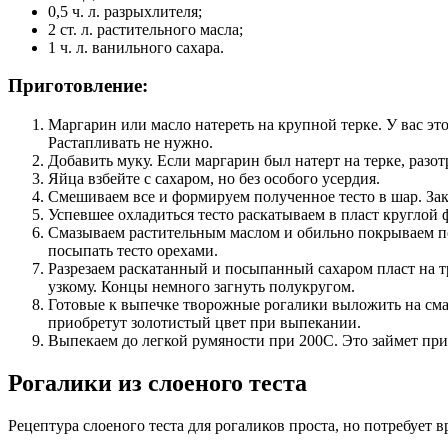
0,5 ч. л. разрыхлителя;
2 ст. л. растительного масла;
1 ч. л. ванильного сахара.
Приготовление:
Маргарин или масло натереть на крупной терке. У вас эт
Растапливать не нужно.
Добавить муку. Если маргарин был натерт на терке, разот
Яйца взбейте с сахаром, но без особого усердия.
Смешиваем все и формируем полученное тесто в шар. Закр
Успевшее охладиться тесто раскатываем в пласт круглой
Смазываем растительным маслом и обильно покрываем пов
посыпать тесто орехами.
Разрезаем раскатанный и посыпанный сахаром пласт на 
узкому. Концы немного загнуть полукругом.
Готовые к выпечке творожные рогалики выложить на смаз
приобретут золотистый цвет при выпекании.
Выпекаем до легкой румяности при 200С. Это займет при
Рогалики из слоеного теста
Рецептура слоеного теста для рогаликов проста, но потребует 