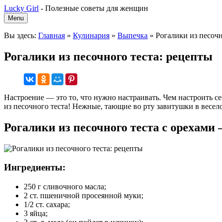
Lucky Girl
-
Полезные советы для женщин
Menu
Вы здесь:
Главная
»
Кулинария
»
Выпечка
»
Рогалики из песочн
Рогалики из песочного теста: рецепты
Настроение — это то, что нужно настраивать. Чем настроить 
из песочного теста! Нежные, тающие во рту завитушки в весело
Рогалики из песочного теста с орехам
Ингредиенты:
250 г сливочного масла;
2 ст. пшеничной просеянной муки;
1/2 ст. сахара;
3 яйца;