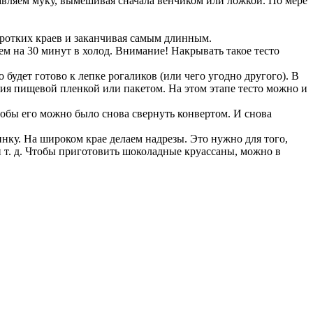
авляем муку, вымешивая сначала венчиком или ложкой. По мере
коротких краев и заканчивая самым длинным.
м на 30 минут в холод. Внимание! Накрывать такое тесто
 будет готово к лепке рогаликов (или чего угодно другого). В
ания пищевой пленкой или пакетом. На этом этапе тесто можно и
чтобы его можно было снова свернуть конвертом. И снова
нку. На широком крае делаем надрезы. Это нужно для того,
и т. д. Чтобы приготовить шоколадные круассаны, можно в