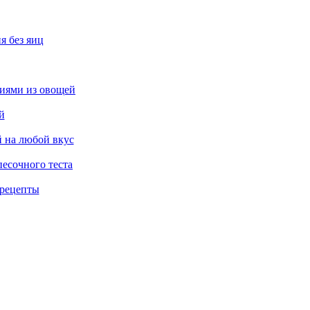
я без яиц
ниями из овощей
й
й на любой вкус
песочного теста
 рецепты