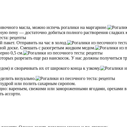
ливочного масла, можно испечь рогалики на маргарине.
шную пену — достаточно добиться полного растворения сладких 
пакет. Отправить на час в холод.
ной доске. Смешать с разогретым жидким медом.
ерно 0,5 см.
оторых разрезать еще раз наискосок. У нас должны получиться тр
ом) и сворачивать их от широкого конца к узкому.
делить визуально.
 пудрой или полить сахарным сиропом.
дно: вареньем, свежими или замороженными ягодами, орехами в
ть ассорти.