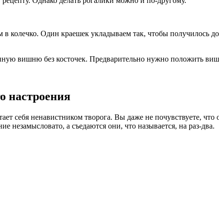
рецепту. Однако делать рогалики можно и по-другому.
м в колечко. Один краешек укладываем так, чтобы получилось д
ную вишню без косточек. Предварительно нужно положить вишн
о настроения
тает себя ненавистником творога. Вы даже не почувствуете, что
е незамысловато, а съедаются они, что называется, на раз-два.