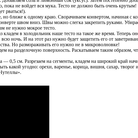
 Добавляем соль и лимонный сок (уксус). Затем постепенно доб
, пока не войдет вся мука. Тесто не должно быть очень крутым!
ет рваться!).
не, но ближе к одному краю. Сворачиваем конвертом, начиная с 
конверте швом вниз. Швы можно слегка закрепить руками. Убирае
ам не нужно мокрое тесто.
 кладем в холодильник наше тесто на такое же время. Теперь оно
 всю ночь. И на этот раз нужно будет защитить его от заветрив
ства. Но размораживать его нужно не в микроволновке!
ладем на разделочную поверхность. Раскатываем таким образом, 
 — 0,5 см. Разрезаем на сегменты, кладем на широкий край начи
ть какой угодно: орехи, варенье, корица, вишня, сахар, творог 
«Нутеллы».