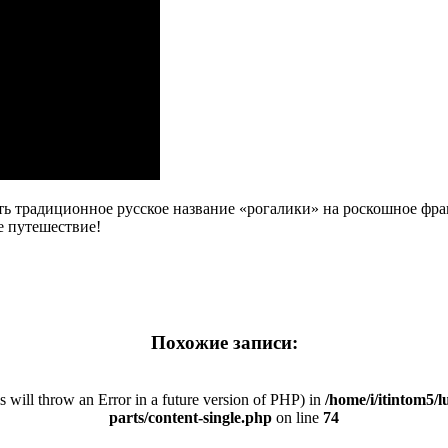
ить традиционное русское название «рогалики» на роскошное фр
е путешествие!
Похожие записи:
is will throw an Error in a future version of PHP) in
/home/i/itintom5/l
parts/content-single.php
on line
74