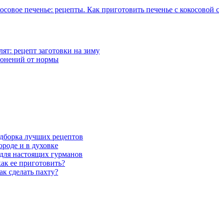
осовое печенье: рецепты. Как приготовить печенье с кокосовой 
ят: рецепт заготовки на зиму
лонений от нормы
одборка лучших рецептов
ороде и в духовке
для настоящих гурманов
как ее приготовить?
ак сделать пахту?