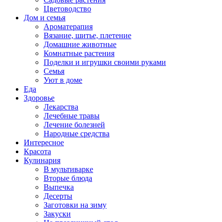
Цветоводство
Дом и семья
Ароматерапия
Вязание, шитье, плетение
Домашние животные
Комнатные растения
Поделки и игрушки своими руками
Семья
Уют в доме
Еда
Здоровье
Лекарства
Лечебные травы
Лечение болезней
Народные средства
Интересное
Красота
Кулинария
В мультиварке
Вторые блюда
Выпечка
Десерты
Заготовки на зиму
Закуски