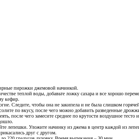
фирные пирожки джемовой начинкой.
честве теплой воды, добавьте ложку сахара и все хорошо перем
му кефир.
гне. Следите, чтобы она не закипела и не была слишком горячей
солите по вкусу, после чего можно добавить разведенные дрожж
ять, после чего замесите среднее по крутости воздушное тесто и
дошло.
йте лепешки. Уложите начинку из джема в центр каждой из лепе
рикасались друг с другом.
до 220 градусов духовку. Время выпекания – 30 мин.