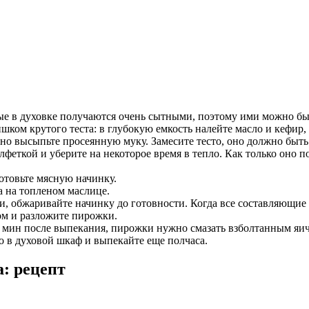
е в духовке получаются очень сытными, поэтому ими можно быс
ком крутого теста: в глубокую емкость налейте масло и кефир, р
но высыпьте просеянную муку. Замесите тесто, оно должно быть
лфеткой и уберите на некоторое время в тепло. Как только оно
готовьте мясную начинку.
а на топленом маслице.
, обжаривайте начинку до готовности. Когда все составляющие 
ом и разложите пирожки.
5 мин после выпекания, пирожки нужно смазать взболтанным яи
о в духовой шкаф и выпекайте еще полчаса.
а
: рецепт