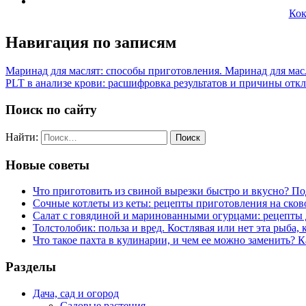
Кок
Навигация по записям
Маринад для маслят: способы приготовления. Маринад для масл
PLT в анализе крови: расшифровка результатов и причины отк
Поиск по сайту
Найти:
Новые советы
Что приготовить из свиной вырезки быстро и вкусно? П
Сочные котлеты из кеты: рецепты приготовления на сков
Салат с говядиной и маринованными огурцами: рецепты 
Толстолобик: польза и вред. Костлявая или нет эта рыба, 
Что такое пахта в кулинарии, и чем ее можно заменить? К
Разделы
Дача, сад и огород
Садовые растения