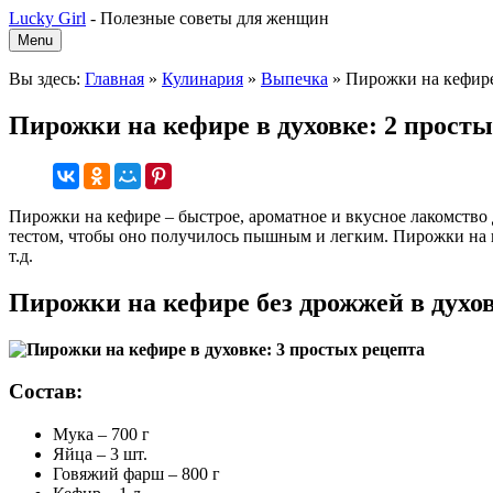
Lucky Girl
-
Полезные советы для женщин
Menu
Вы здесь:
Главная
»
Кулинария
»
Выпечка
»
Пирожки на кефире
Пирожки на кефире в духовке: 2 просты
Пирожки на кефире – быстрое, ароматное и вкусное лакомство д
тестом, чтобы оно получилось пышным и легким. Пирожки на к
т.д.
Пирожки на кефире без дрожжей в духов
Состав:
Мука – 700 г
Яйца – 3 шт.
Говяжий фарш – 800 г