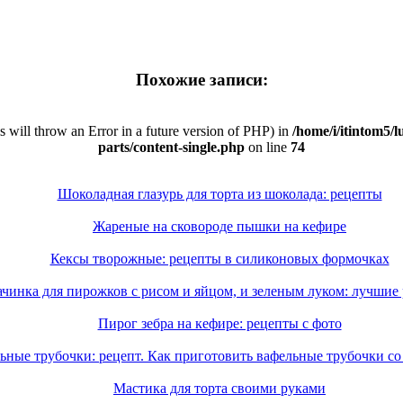
Похожие записи:
is will throw an Error in a future version of PHP) in
/home/i/itintom5/l
parts/content-single.php
on line
74
Шоколадная глазурь для торта из шоколада: рецепты
Жареные на сковороде пышки на кефире
Кексы творожные: рецепты в силиконовых формочках
чинка для пирожков с рисом и яйцом, и зеленым луком: лучшие
Пирог зебра на кефире: рецепты с фото
ьные трубочки: рецепт. Как приготовить вафельные трубочки со
Мастика для торта своими руками