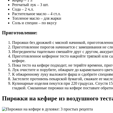
Кефир – 1 л
Репчатый лук – 3 шт.
Сода – 2 ч.л.
Растительное масло – 4 ст.л.
Топленое масло – для жарки
Соль и специи – по вкусу
Приготовление:
Пирожки без дрожжей с мясной начинкой, приготовленны
Приготовление пирогов начинается с замешивания не слиш
Ингредиенты тщательно смешайте друг с другом, аккурат
Приготовленное кефирное тесто накройте тряпкой или са
кефире.
Пока тесто на кефире подходит, не теряйте времени, при
Лук очистите и порубите, обжарьте до карамельного цвет
К обжаренному луку выложите фарш и сдобрите специями
Застелите противень пекарской бумагой, смажьте ее масл
Кулинарные изделия пекутся при 220 градусах. Спустя 1
гладкой. Смазанные пирожки на кефире поставьте обратн
Пирожки на кефире из воздушного тест