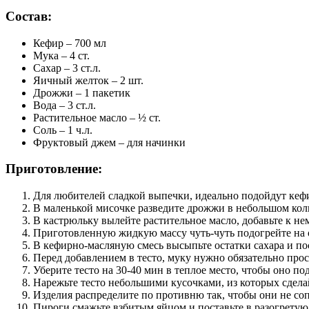
Состав:
Кефир – 700 мл
Мука – 4 ст.
Сахар – 3 ст.л.
Яичный желток – 2 шт.
Дрожжи – 1 пакетик
Вода – 3 ст.л.
Растительное масло – ½ ст.
Соль – 1 ч.л.
Фруктовый джем – для начинки
Приготовление:
Для любителей сладкой выпечки, идеально подойдут ке
В маленькой мисочке разведите дрожжи в небольшом коли
В кастрюльку вылейте растительное масло, добавьте к не
Приготовленную жидкую массу чуть-чуть подогрейте на о
В кефирно-масляную смесь высыпьте остатки сахара и по
Перед добавлением в тесто, муку нужно обязательно просе
Уберите тесто на 30-40 мин в теплое место, чтобы оно по
Нарежьте тесто небольшими кусочками, из которых сдела
Изделия распределите по противню так, чтобы они не соп
Пироги смажьте взбитым яйцом и поставьте в разогретую 