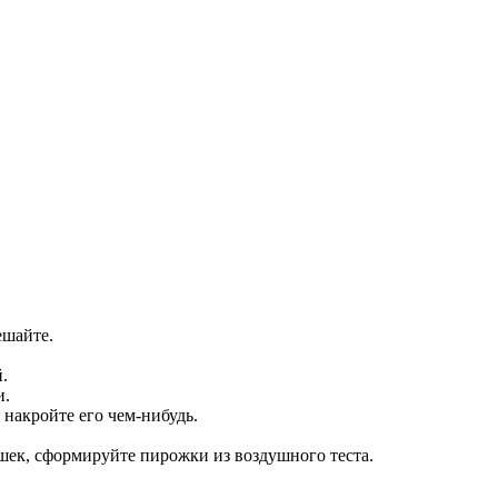
ешайте.
.
и.
 накройте его чем-нибудь.
шек, сформируйте пирожки из воздушного теста.