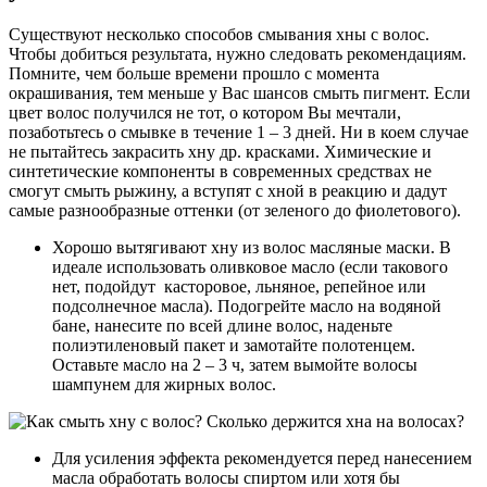
Существуют несколько способов смывания хны с волос.
Чтобы добиться результата, нужно следовать рекомендациям.
Помните, чем больше времени прошло с момента
окрашивания, тем меньше у Вас шансов смыть пигмент. Если
цвет волос получился не тот, о котором Вы мечтали,
позаботьтесь о смывке в течение 1 – 3 дней. Ни в коем случае
не пытайтесь закрасить хну др. красками. Химические и
синтетические компоненты в современных средствах не
смогут смыть рыжину, а вступят с хной в реакцию и дадут
самые разнообразные оттенки (от зеленого до фиолетового).
Хорошо вытягивают хну из волос масляные маски. В
идеале использовать оливковое масло (если такового
нет, подойдут касторовое, льняное, репейное или
подсолнечное масла). Подогрейте масло на водяной
бане, нанесите по всей длине волос, наденьте
полиэтиленовый пакет и замотайте полотенцем.
Оставьте масло на 2 – 3 ч, затем вымойте волосы
шампунем для жирных волос.
Для усиления эффекта рекомендуется перед нанесением
масла обработать волосы спиртом или хотя бы