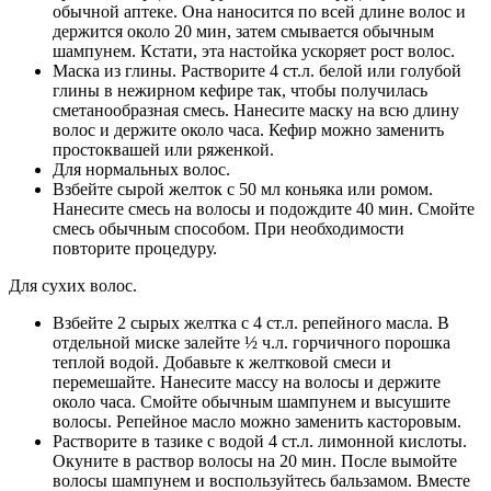
обычной аптеке. Она наносится по всей длине волос и
держится около 20 мин, затем смывается обычным
шампунем. Кстати, эта настойка ускоряет рост волос.
Маска из глины. Растворите 4 ст.л. белой или голубой
глины в нежирном кефире так, чтобы получилась
сметанообразная смесь. Нанесите маску на всю длину
волос и держите около часа. Кефир можно заменить
простоквашей или ряженкой.
Для нормальных волос.
Взбейте сырой желток с 50 мл коньяка или ромом.
Нанесите смесь на волосы и подождите 40 мин. Смойте
смесь обычным способом. При необходимости
повторите процедуру.
Для сухих волос.
Взбейте 2 сырых желтка с 4 ст.л. репейного масла. В
отдельной миске залейте ½ ч.л. горчичного порошка
теплой водой. Добавьте к желтковой смеси и
перемешайте. Нанесите массу на волосы и держите
около часа. Смойте обычным шампунем и высушите
волосы. Репейное масло можно заменить касторовым.
Растворите в тазике с водой 4 ст.л. лимонной кислоты.
Окуните в раствор волосы на 20 мин. После вымойте
волосы шампунем и воспользуйтесь бальзамом. Вместе