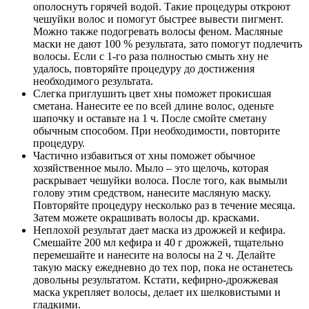
ополоснуть горячей водой. Такие процедуры откроют
чешуйки волос и помогут быстрее вывести пигмент.
Можно также подогревать волосы феном. Масляные
маски не дают 100 % результата, зато помогут подлечить
волосы. Если с 1-го раза полностью смыть хну не
удалось, повторяйте процедуру до достижения
необходимого результата.
Слегка приглушить цвет хны поможет прокисшая
сметана. Нанесите ее по всей длине волос, оденьте
шапочку и оставьте на 1 ч. После смойте сметану
обычным способом. При необходимости, повторите
процедуру.
Частично избавиться от хны поможет обычное
хозяйственное мыло. Мыло – это щелочь, которая
раскрывает чешуйки волоса. После того, как вымыли
голову этим средством, нанесите масляную маску.
Повторяйте процедуру несколько раз в течение месяца.
Затем можете окрашивать волосы др. красками.
Неплохой результат дает маска из дрожжей и кефира.
Смешайте 200 мл кефира и 40 г дрожжей, тщательно
перемешайте и нанесите на волосы на 2 ч. Делайте
такую маску ежедневно до тех пор, пока не останетесь
довольны результатом. Кстати, кефирно-дрожжевая
маска укрепляет волосы, делает их шелковистыми и
гладкими.