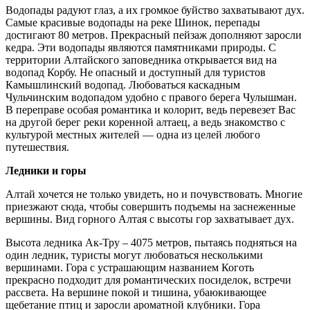
Водопады радуют глаз, а их громкое буйство захватывают дух.
Самые красивые водопады на реке Шинок, перепады
достигают 80 метров. Прекрасный пейзаж дополняют заросли
кедра. Эти водопады являются памятниками природы. С
территории Алтайского заповедника открывается вид на
водопад Корбу. Не опасный и доступный для туристов
Камышлинский водопад. Любоваться каскадным
Чульчинским водопадом удобно с правого берега Чулышман.
В переправе особая романтика и колорит, ведь перевезет Вас
на другой берег реки коренной алтаец, а ведь знакомство с
культурой местных жителей — одна из целей любого
путешествия.
Ледники и горы
Алтай хочется не только увидеть, но и почувствовать. Многие
приезжают сюда, чтобы совершить подъемы на заснеженные
вершины. Вид горного Алтая с высоты гор захватывает дух.
Высота ледника Ак-Тру – 4075 метров, пытаясь подняться на
один ледник, туристы могут любоваться несколькими
вершинами. Гора с устрашающим названием Коготь
прекрасно подходит для романтических посиделок, встречи
рассвета. На вершине покой и тишина, убаюкивающее
щебетание птиц и заросли ароматной клубники. Гора