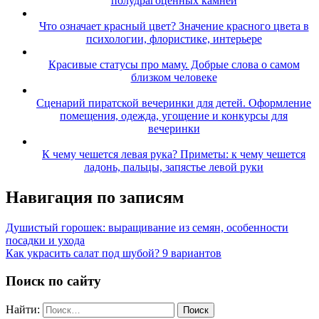
полудрагоценных камней
Что означает красный цвет? Значение красного цвета в
психологии, флористике, интерьере
Красивые статусы про маму. Добрые слова о самом
близком человеке
Сценарий пиратской вечеринки для детей. Оформление
помещения, одежда, угощение и конкурсы для
вечеринки
К чему чешется левая рука? Приметы: к чему чешется
ладонь, пальцы, запястье левой руки
Навигация по записям
Душистый горошек: выращивание из семян, особенности
посадки и ухода
Как украсить салат под шубой? 9 вариантов
Поиск по сайту
Найти: