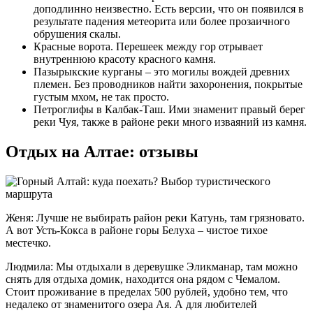
доподлинно неизвестно. Есть версии, что он появился в
результате падения метеорита или более прозаичного
обрушения скалы.
Красные ворота. Перешеек между гор отрывает
внутреннюю красоту красного камня.
Пазырыкские курганы – это могилы вождей древних
племен. Без проводников найти захоронения, покрытые
густым мхом, не так просто.
Петроглифы в Калбак-Таш. Ими знаменит правый берег
реки Чуя, также в районе реки много изваяний из камня.
Отдых на Алтае: отзывы
Женя: Лучше не выбирать район реки Катунь, там грязновато.
А вот Усть-Кокса в районе горы Белуха – чистое тихое
местечко.
Людмила: Мы отдыхали в деревушке Эликманар, там можно
снять для отдыха домик, находится она рядом с Чемалом.
Стоит проживание в пределах 500 рублей, удобно тем, что
недалеко от знаменитого озера Ая. А для любителей