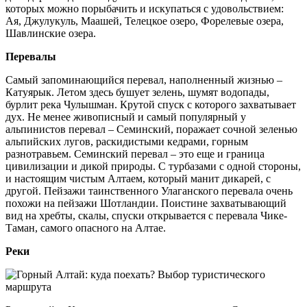
которых можно порыбачить и искупаться с удовольствием:
Ая, Джулукуль, Маашей, Телецкое озеро, Форелевые озера,
Шавлинские озера.
Перевалы
Самый запоминающийся перевал, наполненный жизнью –
Катуярык. Летом здесь бушует зелень, шумят водопады,
бурлит река Чулышман. Крутой спуск с которого захватывает
дух. Не менее живописный и самый популярный у
альпинистов перевал – Семинский, поражает сочной зеленью
альпийских лугов, раскидистыми кедрами, горным
разнотравьем. Семинский перевал – это еще и граница
цивилизации и дикой природы. С турбазами с одной стороны,
и настоящим чистым Алтаем, который манит дикарей, с
другой. Пейзажи таинственного Улаганского перевала очень
похожи на пейзажи Шотландии. Поистине захватывающий
вид на хребты, скалы, спуски открывается с перевала Чике-
Таман, самого опасного на Алтае.
Реки