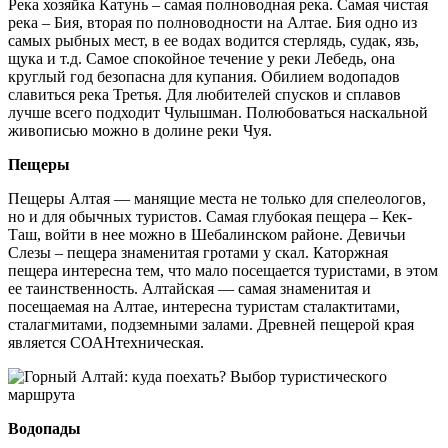
Река хозяйка Катунь – самая полноводная река. Самая чистая
река – Бия, вторая по полноводности на Алтае. Бия одно из
самых рыбных мест, в ее водах водится стерлядь, судак, язь,
щука и т.д. Самое спокойное течение у реки Лебедь, она
круглый год безопасна для купания. Обилием водопадов
славиться река Третья. Для любителей спусков и сплавов
лучше всего подходит Чулышман. Полюбоваться наскальной
живописью можно в долине реки Чуя.
Пещеры
Пещеры Алтая — манящие места не только для спелеологов,
но и для обычных туристов. Самая глубокая пещера – Кек-
Таш, войти в нее можно в Шебалинском районе. Девичьи
Слезы – пещера знаменитая гротами у скал. Каторжная
пещера интересна тем, что мало посещается туристами, в этом
ее таинственность. Алтайская — самая знаменитая и
посещаемая на Алтае, интересна туристам сталактитами,
сталагмитами, подземными залами. Древней пещерой края
является СОАНтехническая.
Водопады