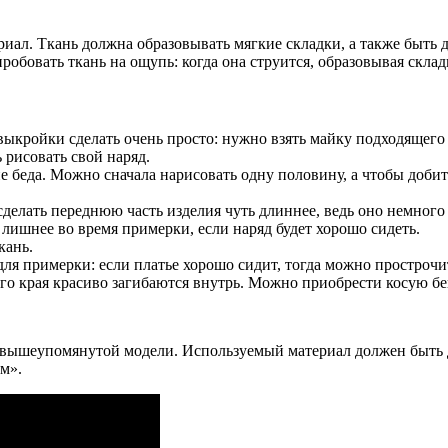
иал. Ткань должна образовывать мягкие складки, а также быть д
робовать ткань на ощупь: когда она струится, образовывая складк
кройки сделать очень просто: нужно взять майку подходящего р
 рисовать свой наряд.
не беда. Можно сначала нарисовать одну половину, а чтобы доби
лать переднюю часть изделия чуть длиннее, ведь оно немного за
лишнее во время примерки, если наряд будет хорошо сидеть.
кань.
ля примерки: если платье хорошо сидит, тогда можно прострочи
ого края красиво загибаются внутрь. Можно приобрести косую бе
ля вышеупомянутой модели. Используемый материал должен быть
м».