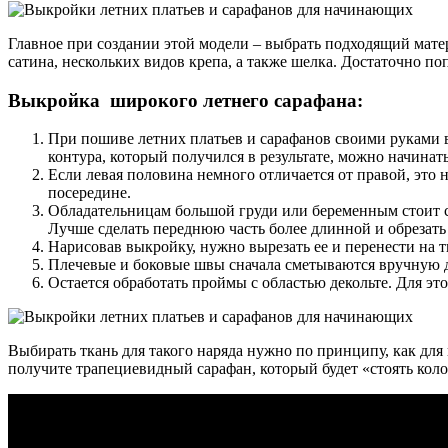
Главное при создании этой модели – выбрать подходящий матер
сатина, нескольких видов крепа, а также шелка. Достаточно поп
Выкройка широкого летнего сарафана:
При пошиве летних платьев и сарафанов своими руками вы
контура, который получился в результате, можно начинать
Если левая половина немного отличается от правой, это 
посередине.
Обладательницам большой груди или беременным стоит сде
Лучше сделать переднюю часть более длинной и обрезать 
Нарисовав выкройку, нужно вырезать ее и перенести на т
Плечевые и боковые швы сначала сметываются вручную д
Остается обработать проймы с областью декольте. Для эт
Выбирать ткань для такого наряда нужно по принципу, как д
получите трапециевидный сарафан, который будет «стоять коло