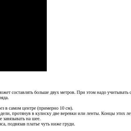
ожет составлять больше двух метров. При этом надо учитывать 
яда.
ез в самом центре (примерно 10 см).
ели, протянув в кулиску две веревки или ленты. Концы этих ле
е завязывать на шее.
са, подвязав платье чуть ниже груди.