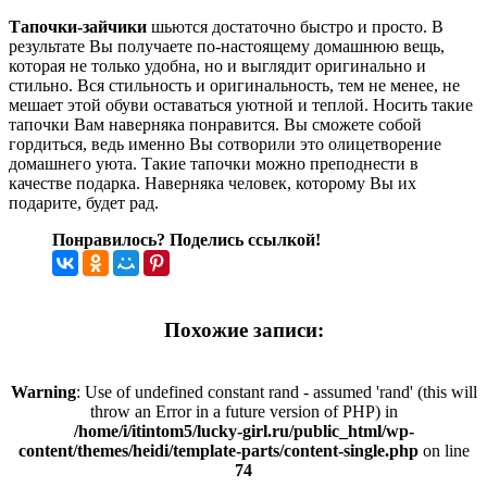
Тапочки-зайчики
шьются достаточно быстро и просто. В
результате Вы получаете по-настоящему домашнюю вещь,
которая не только удобна, но и выглядит оригинально и
стильно. Вся стильность и оригинальность, тем не менее, не
мешает этой обуви оставаться уютной и теплой. Носить такие
тапочки Вам наверняка понравится. Вы сможете собой
гордиться, ведь именно Вы сотворили это олицетворение
домашнего уюта. Такие тапочки можно преподнести в
качестве подарка. Наверняка человек, которому Вы их
подарите, будет рад.
Понравилось? Поделись ссылкой!
Похожие записи:
Warning
: Use of undefined constant rand - assumed 'rand' (this will
throw an Error in a future version of PHP) in
/home/i/itintom5/lucky-girl.ru/public_html/wp-
content/themes/heidi/template-parts/content-single.php
on line
74