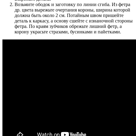
Возьмите ободок и заготовку по линии сгиба. Из фетра
др. цвета вырежьте очертания короны, ширина которой
должна быть около 2 см. Потайным швом пришейте
деталь к каркасу, а основу сшейте с изнаночной стороны
фетра. По краям зубчиков обрежьте лишний фетр, а
корону украсьте стразами, бусинками и пайетками.