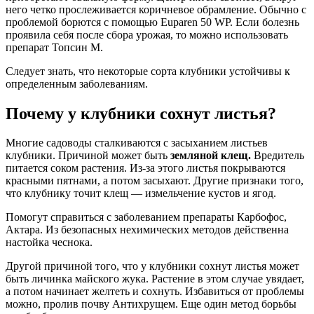
него четко прослеживается коричневое обрамление. Обычно с
проблемой борются с помощью Euparen 50 WP. Если болезнь
проявила себя после сбора урожая, то можно использовать
препарат Топсин М.
Следует знать, что некоторые сорта клубники устойчивы к
определенным заболеваниям.
Почему у клубники сохнут листья?
Многие садоводы сталкиваются с засыханием листьев
клубники. Причиной может быть
земляной клещ.
Вредитель
питается соком растения. Из-за этого листья покрываются
красными пятнами, а потом засыхают. Другие признаки того,
что клубнику точит клещ — измельчение кустов и ягод.
Помогут справиться с заболеванием препараты Карбофос,
Актара. Из безопасных нехимических методов действенна
настойка чеснока.
Другой причиной того, что у клубники сохнут листья может
быть личинка майского жука. Растение в этом случае увядает,
а потом начинает желтеть и сохнуть. Избавиться от проблемы
можно, пролив почву Антихрущем. Еще один метод борьбы