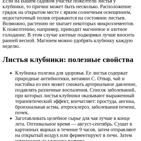
Если на Вашем садовом участке пожелтели листья у
клубники, то причин может быть несколько. Расположение
грядок на открытом месте с ярким солнечным освещением,
недостаточный полив отражаются на состоянии листьев.
Возможно, растению не хватает некоторых микроэлементов.
К пожелтению, например, приводит магниевое и азотное
голодание. В этом случае азотные подкормки лучше вносить
ранней весной. Магнием можно удобрять клубнику каждую
неделю.
Листья клубники: полезные свойства
Клубника полезна для здоровья. Ее листья содержат
природные антибиотики, витамин С. Отвар, чай и
настойка из них может снижать артериальное давление,
подавлять различные воспаления. Список заболеваний,
при которых листья клубники оказывают выраженный
терапевтический эффект, впечатляет: простуда, ангина,
бронхиальная астма, атеросклероз, заболевания печени,
почек.
Заготавливать целебное сырье для чая лучше в конце
лета. Оптимальное время — август-сентябрь. Сушат в
картонных ящиках в течение 9 часов, затем отправляют
на открытый воздух или ферментируют в печи. Затем
измельчают до нужного размера.