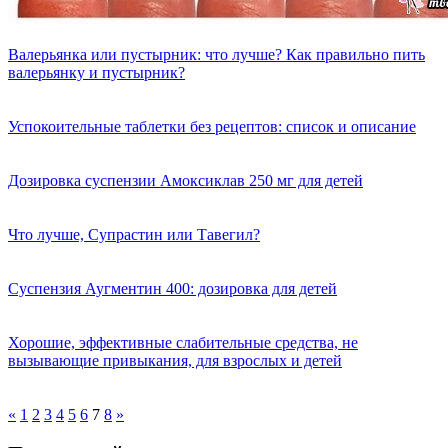
Валерьянка или пустырник: что лучше? Как правильно пить
валерьянку и пустырник?
Успокоительные таблетки без рецептов: список и описание
Дозировка суспензии Амоксиклав 250 мг для детей
Что лучше, Супрастин или Тавегил?
Суспензия Аугментин 400: дозировка для детей
Хорошие, эффективные слабительные средства, не
вызывающие привыкания, для взрослых и детей
«
1
2
3
4
5
6
7
8
»