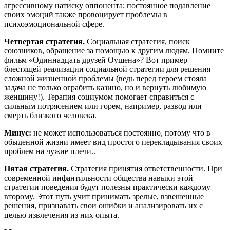
агрессивному натиску оппонента; постоянное подавление
своих эмоций также провоцирует проблемы в
психоэмоциональной сфере.
Четвертая стратегия.
Социальная стратегия, поиск
союзников, обращение за помощью к другим людям. Помните
фильм «Одиннадцать друзей Оушена»? Вот пример
блестящей реализации социальной стратегии для решения
сложной жизненной проблемы (ведь перед героем стояла
задача не только ограбить казино, но и вернуть любимую
женщину!). Терапия социумом помогает справиться с
сильным потрясением или горем, например, развод или
смерть близкого человека.
Минус:
не может использоваться постоянно, потому что в
обыденной жизни имеет вид простого перекладывания своих
проблем на чужие плечи..
Пятая стратегия.
Стратегия принятия ответственности. При
современной инфантильности общества навыки этой
стратегии поведения будут полезны практически каждому
второму. Этот путь учит принимать зрелые, взвешенные
решения, признавать свои ошибки и анализировать их с
целью извлечения из них опыта.