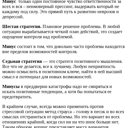
Минус
только один постоянное чувство ответственности за
всех и вся – неимоверный прессинг, выдержать который не
каждому под силу. Это прямой путь к развитию неврозов и
депрессий.
Шестая стратегия.
Плановое решение проблемы. В любой
ситуации вырабатывается четкий план действий, это создает
ощущение контроля над проблемой.
Минус
состоит в том, что довольно часто проблема находится
вне пределов возможностей контроля.
Седьмая стратегия
— это стратеги позитивного мышления.
Все что не делается, все к лучшему. Любую неприятность
можно осмыслить в позитивном ключе, найти в ней высший
смысл и потенциал для новых возможностей.
Минусы
в преддверии катастрофы надо не смиряться и
искать позитивные тенденции, а хотя бы попытаться ее
предотвратить.
В крайнем случае, всегда можно применить против
стрессовой ситуации метод страуса – голову в песок и во всех
смыслах отстраниться от проблемы. Но это вариант во всех
отношениях крайний, когда сил ни на что иное больше нет.
Таким образом, копинг представляет массу вариантов