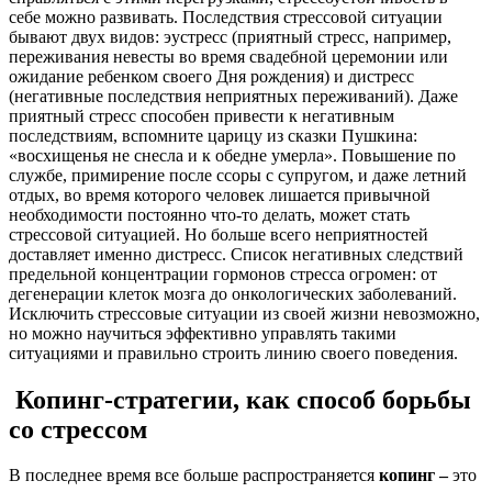
себе можно развивать. Последствия стрессовой ситуации
бывают двух видов: эустресс (приятный стресс, например,
переживания невесты во время свадебной церемонии или
ожидание ребенком своего Дня рождения) и дистресс
(негативные последствия неприятных переживаний). Даже
приятный стресс способен привести к негативным
последствиям, вспомните царицу из сказки Пушкина:
«восхищенья не снесла и к обедне умерла». Повышение по
службе, примирение после ссоры с супругом, и даже летний
отдых, во время которого человек лишается привычной
необходимости постоянно что-то делать, может стать
стрессовой ситуацией. Но больше всего неприятностей
доставляет именно дистресс. Список негативных следствий
предельной концентрации гормонов стресса огромен: от
дегенерации клеток мозга до онкологических заболеваний.
Исключить стрессовые ситуации из своей жизни невозможно,
но можно научиться эффективно управлять такими
ситуациями и правильно строить линию своего поведения.
Копинг-стратегии, как способ борьбы
со стрессом
В последнее время все больше распространяется
копинг –
это