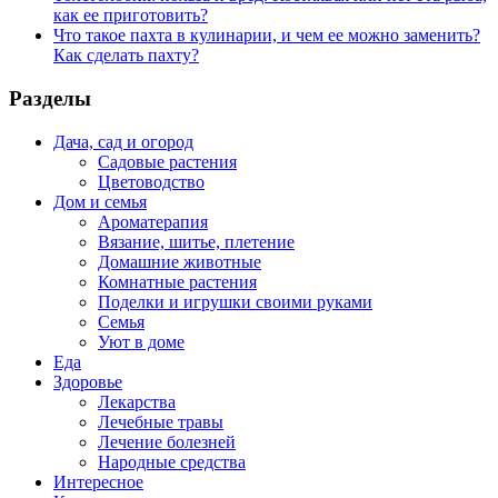
как ее приготовить?
Что такое пахта в кулинарии, и чем ее можно заменить?
Как сделать пахту?
Разделы
Дача, сад и огород
Садовые растения
Цветоводство
Дом и семья
Ароматерапия
Вязание, шитье, плетение
Домашние животные
Комнатные растения
Поделки и игрушки своими руками
Семья
Уют в доме
Еда
Здоровье
Лекарства
Лечебные травы
Лечение болезней
Народные средства
Интересное