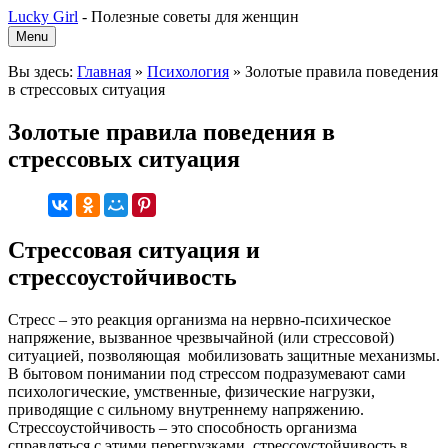
Lucky Girl
-
Полезные советы для женщин
Menu
Вы здесь:
Главная
»
Психология
»
Золотые правила поведения
в стрессовых ситуация
Золотые правила поведения в
стрессовых ситуация
Стрессовая ситуация и
стрессоустойчивость
Стресс – это реакция организма на нервно-психическое
напряжение, вызванное чрезвычайной (или стрессовой)
ситуацией, позволяющая мобилизовать защитные механизмы.
В бытовом понимании под стрессом подразумевают сами
психологические, умственные, физические нагрузки,
приводящие с сильному внутреннему напряжению.
Стрессоустойчивость – это способность организма
справляться с этими перегрузками, стрессоустойчивость в