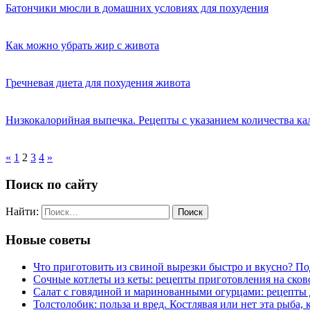
Батончики мюсли в домашних условиях для похудения
Как можно убрать жир с живота
Гречневая диета для похудения живота
Низкокалорийная выпечка. Рецепты с указанием количества к
«
1
2
3
4
»
Поиск по сайту
Найти:
Новые советы
Что приготовить из свиной вырезки быстро и вкусно? П
Сочные котлеты из кеты: рецепты приготовления на сков
Салат с говядиной и маринованными огурцами: рецепты 
Толстолобик: польза и вред. Костлявая или нет эта рыба, 