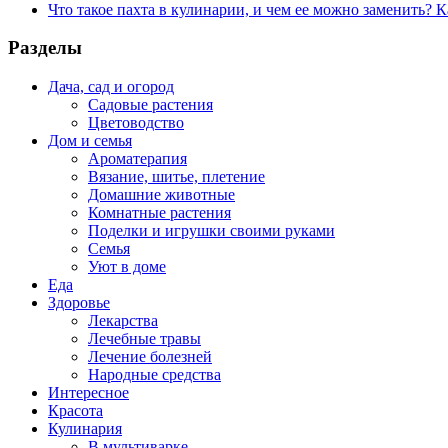
Что такое пахта в кулинарии, и чем ее можно заменить? К
Разделы
Дача, сад и огород
Садовые растения
Цветоводство
Дом и семья
Ароматерапия
Вязание, шитье, плетение
Домашние животные
Комнатные растения
Поделки и игрушки своими руками
Семья
Уют в доме
Еда
Здоровье
Лекарства
Лечебные травы
Лечение болезней
Народные средства
Интересное
Красота
Кулинария
В мультиварке