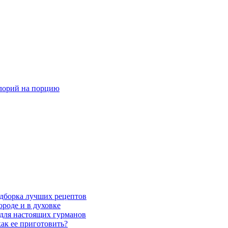
алорий на порцию
одборка лучших рецептов
ороде и в духовке
для настоящих гурманов
как ее приготовить?