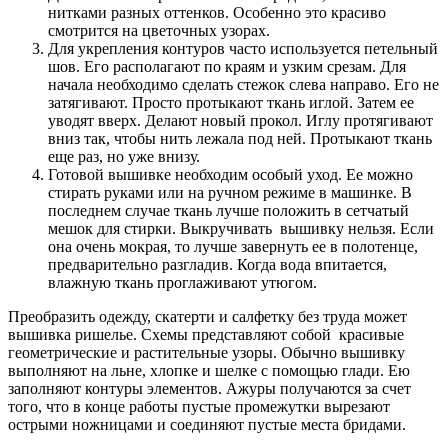
нитками разных оттенков. Особенно это красиво
смотрится на цветочных узорах.
Для укрепления контуров часто используется петельный
шов. Его располагают по краям и узким срезам. Для
начала необходимо сделать стежок слева направо. Его не
затягивают. Просто протыкают ткань иглой. Затем ее
уводят вверх. Делают новый прокол. Иглу протягивают
вниз так, чтобы нить лежала под ней. Протыкают ткань
еще раз, но уже внизу.
Готовой вышивке необходим особый уход. Ее можно
стирать руками или на ручном режиме в машинке. В
последнем случае ткань лучше положить в сетчатый
мешок для стирки. Выкручивать вышивку нельзя. Если
она очень мокрая, то лучше завернуть ее в полотенце,
предварительно разгладив. Когда вода впитается,
влажную ткань проглаживают утюгом.
Преобразить одежду, скатерти и салфетку без труда может
вышивка ришелье. Схемы представляют собой красивые
геометрические и растительные узоры. Обычно вышивку
выполняют на льне, хлопке и шелке с помощью глади. Ею
заполняют контуры элементов. Ажуры получаются за счет
того, что в конце работы пустые промежутки вырезают
острыми ножницами и соединяют пустые места бридами.